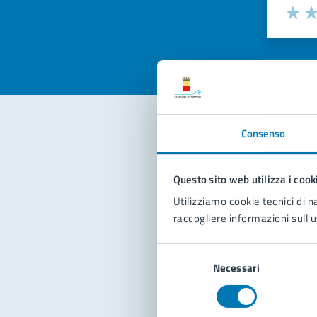
Valuta la
Selezi
Valuta 
Val
Consenso
Con
Questo sito web utilizza i cook
Utilizziamo cookie tecnici di n
raccogliere informazioni sull'u
Selezione
Necessari
del
Pro
consenso