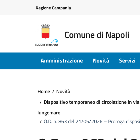
Vai ai contenuti
Vai al footer
Regione Campania
Comune di Napoli
Amministrazione
Novità
Servizi
Home
Novità
Dispositivo temporaneo di circolazione in via
lungomare
O.D. n. 863 del 21/05/2026 – Proroga disposi