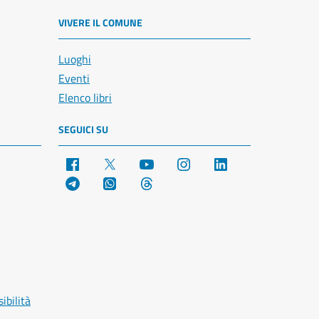
VIVERE IL COMUNE
Luoghi
Eventi
Elenco libri
SEGUICI SU
Facebook
X
YouTube
Instagram
LinkedIn
Telegram
WhatsApp
Threads
ibilità