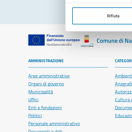
Rifiuta
Comune di Na
AMMINISTRAZIONE
CATEGORI
Aree amministrative
Ambient
Organi di governo
Anagrafe
Municipalità
Autorizz
Uffici
Cultura 
Enti e fondazioni
Document
Politici
Educazi
Personale amministrativo
Documenti e dati