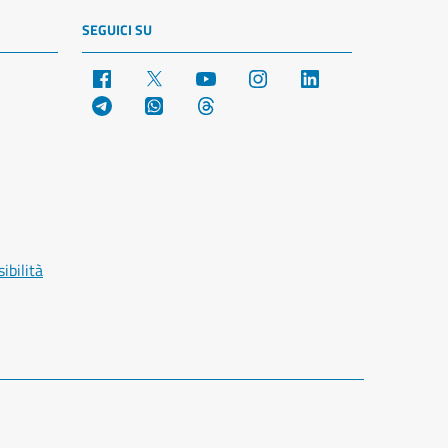
SEGUICI SU
Facebook
X
YouTube
Instagram
LinkedIn
Telegram
WhatsApp
Threads
ibilità