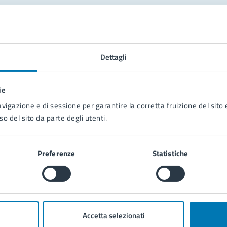
tatta il comune
Leggi le domande frequenti
Dettagli
Richiedi assistenza
ie
Prenota appuntamento
avigazione e di sessione per garantire la corretta fruizione del sito e
so del sito da parte degli utenti.
blemi in città
Segnala disservizio
Preferenze
Statistiche
Accetta selezionati
poli