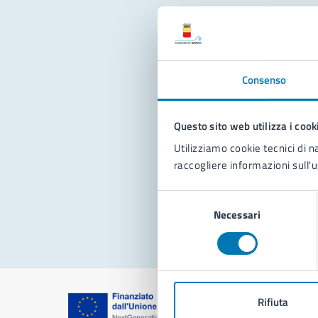
Con
Consenso
Questo sito web utilizza i cook
Utilizziamo cookie tecnici di n
raccogliere informazioni sull'u
Pro
Selezione
Necessari
del
consenso
Rifiuta
Comune di Na