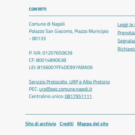
CONTATTI
Comune di Napoli
Leggi le
Palazzo San Giacomo, Piazza Municipio
Prenota
- 80133
Segnalaz
Richiest
P. IVA: 01207650639
CF: 80014890638
LEI: 8156007FF4DEB97ABA09
Servizio Protocollo, URP e Albo Pretorio
PEC:
urp@pec.comune.napoli.it
Centralino unico:
0817951111
Sito di archivio
Crediti
Mappa del sito