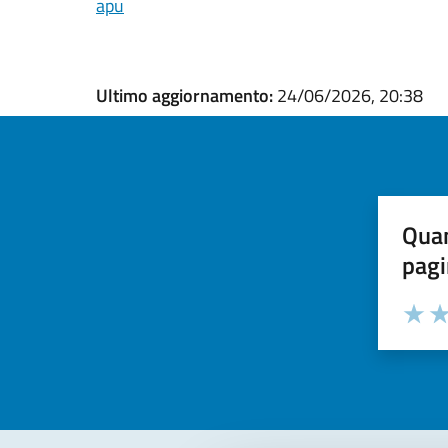
apu
Ultimo aggiornamento:
24/06/2026, 20:38
Quan
pagi
Valuta la
Selezi
Valuta 
Val