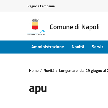
Vai ai contenuti
Vai al footer
Regione Campania
Comune di Napoli
Amministrazione
Novità
Servizi
Home
Novità
Lungomare, dal 29 giugno al 2
apu