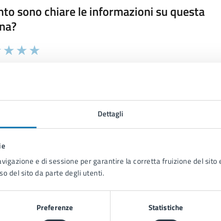
to sono chiare le informazioni su questa
na?
 chiarezza delle informazioni (da 1 a 5 stelle)
ona il numero di stelle per valutare la chiarezza delle inform
1 stelle su 5
uta 2 stelle su 5
Valuta 3 stelle su 5
Valuta 4 stelle su 5
Valuta 5 stelle su 5
Dettagli
ie
tatta il comune
avigazione e di sessione per garantire la corretta fruizione del sito e
Leggi le domande frequenti
so del sito da parte degli utenti.
Richiedi assistenza
Preferenze
Statistiche
Prenota appuntamento