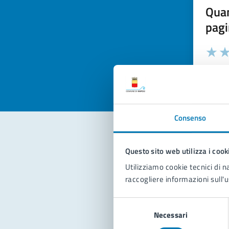
Quan
pagi
Valuta la
Selezi
Valuta 
Val
Consenso
Questo sito web utilizza i cook
Con
Utilizziamo cookie tecnici di n
raccogliere informazioni sull'u
Selezione
Necessari
del
consenso