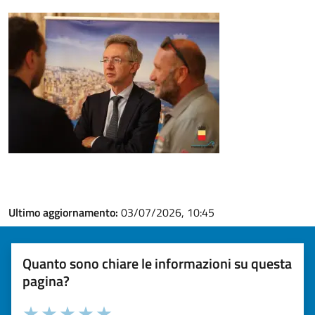
Ultimo aggiornamento:
03/07/2026, 10:45
Quanto sono chiare le informazioni su questa
pagina?
Valuta la chiarezza delle informazioni (da 1 a 5 stelle)
Seleziona il numero di stelle per valutare la chiarezza delle i