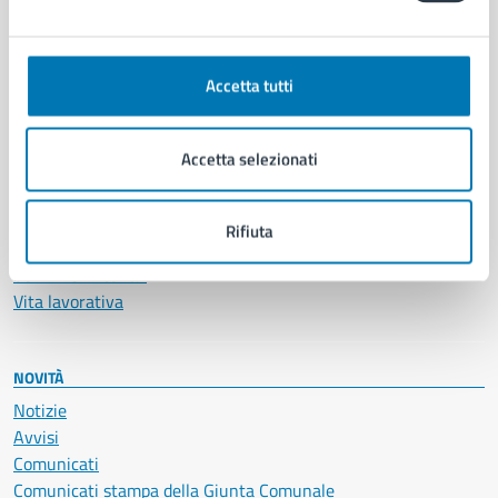
CATEGORIE DI SERVIZIO
Ambiente
Anagrafe e stato civile
Accetta tutti
Autorizzazioni
Cultura e tempo libero
Documenti e certificati
Accetta selezionati
Educazione e formazione
Giustizia e sicurezza pubblica
Imprese e commercio
Rifiuta
Salute, benessere e assistenza
Servizi Cimiteriali
Vita lavorativa
NOVITÀ
Notizie
Avvisi
Comunicati
Comunicati stampa della Giunta Comunale