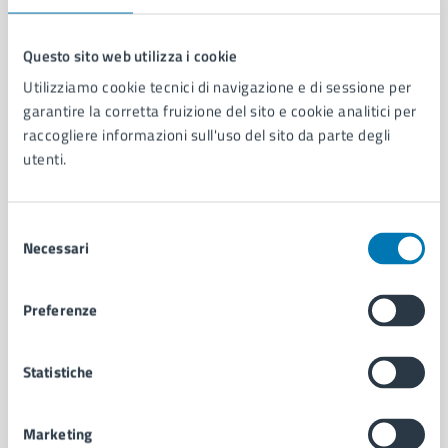
Questo sito web utilizza i cookie
Utilizziamo cookie tecnici di navigazione e di sessione per
Comune di Napoli
garantire la corretta fruizione del sito e cookie analitici per
raccogliere informazioni sull'uso del sito da parte degli
utenti.
AMMINISTRAZIONE
Aree amministrative
Organi di governo
Selezione
Municipalità
Necessari
del
Uffici
consenso
Enti e fondazioni
Politici
Preferenze
Personale amministrativo
Documenti e dati
Statistiche
Intranet, posta aziendale e protocollo
Marketing