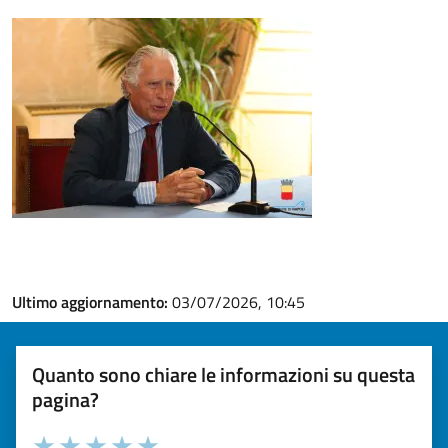
Ultimo aggiornamento:
03/07/2026, 10:45
Quanto sono chiare le informazioni su questa
pagina?
Valuta la chiarezza delle informazioni (da 1 a 5 stelle)
Seleziona il numero di stelle per valutare la chiarezza delle i