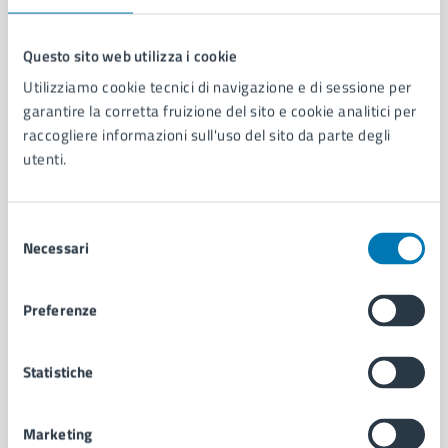
Questo sito web utilizza i cookie
Utilizziamo cookie tecnici di navigazione e di sessione per
Comune di Napoli
garantire la corretta fruizione del sito e cookie analitici per
raccogliere informazioni sull'uso del sito da parte degli
utenti.
AMMINISTRAZIONE
Aree amministrative
Organi di governo
Selezione
Municipalità
Necessari
del
Uffici
consenso
Enti e fondazioni
Politici
Preferenze
Personale amministrativo
Documenti e dati
Statistiche
Intranet, posta aziendale e protocollo
Marketing