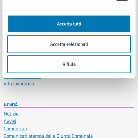
CATEGORIE DI SERVIZIO
Ambiente
Anagrafe e stato civile
Accetta tutti
Autorizzazioni
Cultura e tempo libero
Documenti e certificati
Accetta selezionati
Educazione e formazione
Giustizia e sicurezza pubblica
Imprese e commercio
Rifiuta
Salute, benessere e assistenza
Servizi Cimiteriali
Vita lavorativa
NOVITÀ
Notizie
Avvisi
Comunicati
Comunicati stampa della Giunta Comunale