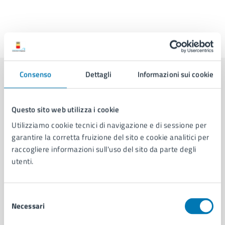
Ultimo aggiornamento:
01/07/2026, 11:31
Consenso
Dettagli
Informazioni sui cookie
Contenuti correlati
Questo sito web utilizza i cookie
Documenti
Utilizziamo cookie tecnici di navigazione e di sessione per
garantire la corretta fruizione del sito e cookie analitici per
raccogliere informazioni sull'uso del sito da parte degli
Ordinanza Dirigenziale n. 514 del 01/04/2026
utenti.
Selezione
Necessari
del
consenso