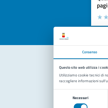
pagi
Valuta la
Selezi
Valuta 
Val
Consenso
Con
Questo sito web utilizza i cook
Utilizziamo cookie tecnici di n
raccogliere informazioni sull'u
Selezione
Necessari
del
consenso