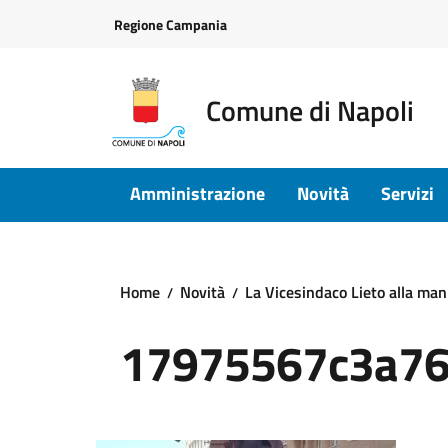
Vai ai contenuti
Vai al footer
Regione Campania
Comune di Napoli
Amministrazione
Novità
Servizi
Home
Novità
La Vicesindaco Lieto alla man
17975567c3a76