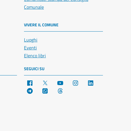
Comunale
VIVERE IL COMUNE
Luoghi
Eventi
Elenco libri
SEGUICI SU
Facebook
X
YouTube
Instagram
LinkedIn
Telegram
WhatsApp
Threads