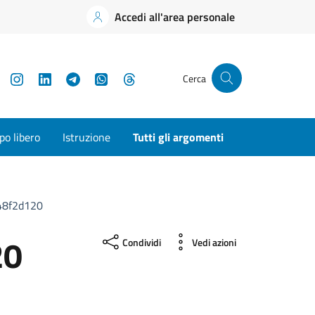
Accedi all'area personale
YouTube
Instagram
LinkedIn
Telegram
WhatsApp
Threads
Cerca
o libero
Istruzione
Tutti gli argomenti
48f2d120
20
Condividi
Vedi azioni