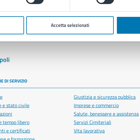
blemi in città
Segnala disservizio
Accetta selezionati
poli
E DI SERVIZIO
e
Giustizia e sicurezza pubblica
 e stato civile
Imprese e commercio
azioni
Salute, benessere e assistenza
e tempo libero
Servizi Cimiteriali
i e certificati
Vita lavorativa
one e formazione