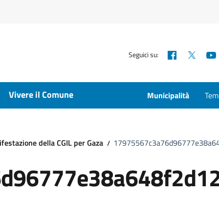
Facebook
X
Seguici su:
Vivere il Comune
Municipalità
Temp
ifestazione della CGIL per Gaza
17975567c3a76d96777e38a6
d96777e38a648f2d1