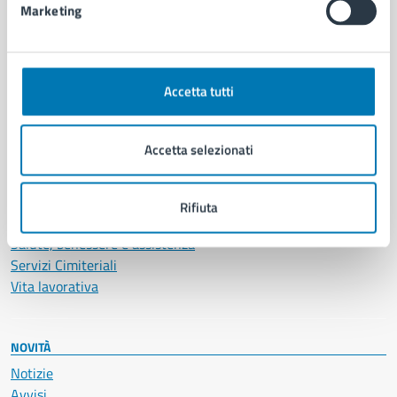
Marketing
CATEGORIE DI SERVIZIO
Ambiente
Accetta tutti
Anagrafe e stato civile
Autorizzazioni
Cultura e tempo libero
Accetta selezionati
Documenti e certificati
Educazione e formazione
Giustizia e sicurezza pubblica
Rifiuta
Imprese e commercio
Salute, benessere e assistenza
Servizi Cimiteriali
Vita lavorativa
NOVITÀ
Notizie
Avvisi