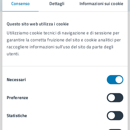
Consenso
Dettagli
Informazioni sui cookie
Questo sito web utilizza i cookie
Utilizziamo cookie tecnici di navigazione e di sessione per
garantire la corretta fruizione del sito e cookie analitici per
Comune di Napoli
raccogliere informazioni sull'uso del sito da parte degli
utenti.
AMMINISTRAZIONE
Aree amministrative
Selezione
Organi di governo
Necessari
del
Municipalità
consenso
Uffici
Preferenze
Enti e fondazioni
Politici
Personale amministrativo
Statistiche
Documenti e dati
Intranet, posta aziendale e protocollo