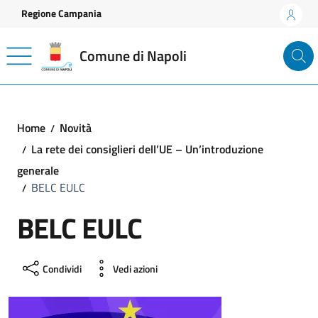
Vai ai contenuti
Vai al footer
Regione Campania
Comune di Napoli
Home
Novità
La rete dei consiglieri dell’UE – Un’introduzione
generale
BELC EULC
BELC EULC
Condividi
Vedi azioni