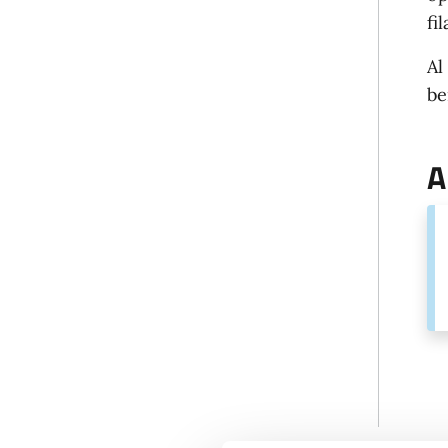
fi
Al
be
A