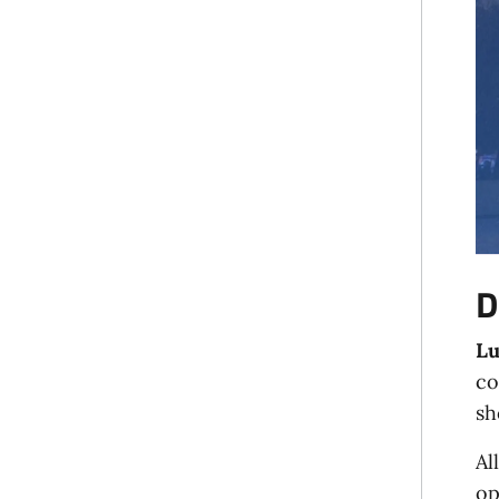
D
Lu
co
sh
Al
op