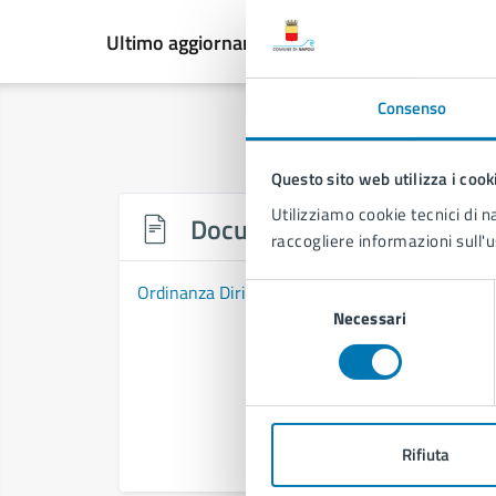
Ultimo aggiornamento:
12/06/2026, 12:52
Consenso
Questo sito web utilizza i cook
Utilizziamo cookie tecnici di n
Documenti
raccogliere informazioni sull'u
Ordinanza Dirigenziale n. 514 del 01/04/2026
Selezione
Necessari
del
consenso
Rifiuta