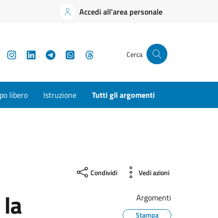
Accedi all'area personale
YouTube
Instagram
LinkedIn
Telegram
WhatsApp
Threads
Cerca
o libero
Istruzione
Tutti gli argomenti
Condividi
Vedi azioni
 la
Argomenti
Stampa