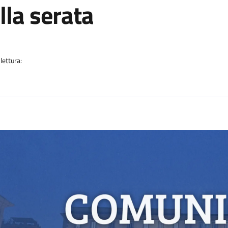
lla serata
a
lettura:
n