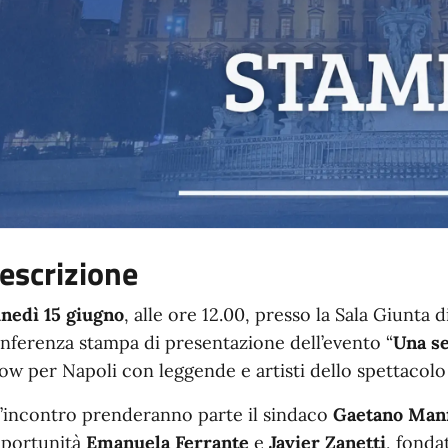
escrizione
nedì 15 giugno
, alle ore 12.00, presso la Sala Giunta 
nferenza stampa di presentazione dell’evento “
Una se
ow per Napoli con leggende e artisti dello spettacolo 
l’incontro prenderanno parte il sindaco
Gaetano Man
portunità
Emanuela Ferrante
e
Javier Zanetti
, fonda