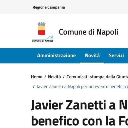
Vai ai contenuti
Vai al footer
Regione Campania
Comune di Napoli
Amministrazione
Novità
Servizi
Home
Novità
Comunicati stampa della Giun
Javier Zanetti a Napoli per un evento benefico 
Javier Zanetti a 
benefico con la F