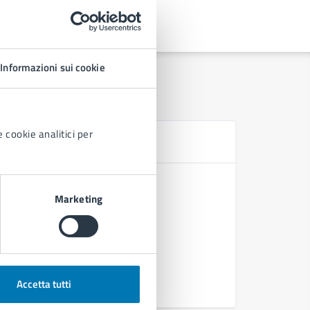
Informazioni sui cookie
 cookie analitici per
N
Solidarie
Marketing
Mariagrazi
Allerta m
Dichiaraz
Accetta tutti
Vedi altri