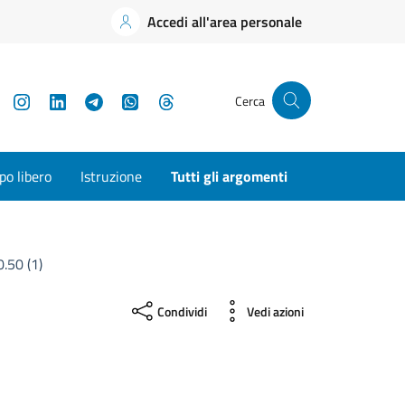
Accedi all'area personale
YouTube
Instagram
LinkedIn
Telegram
WhatsApp
Threads
Cerca
o libero
Istruzione
Tutti gli argomenti
.50 (1)
Condividi
Vedi azioni