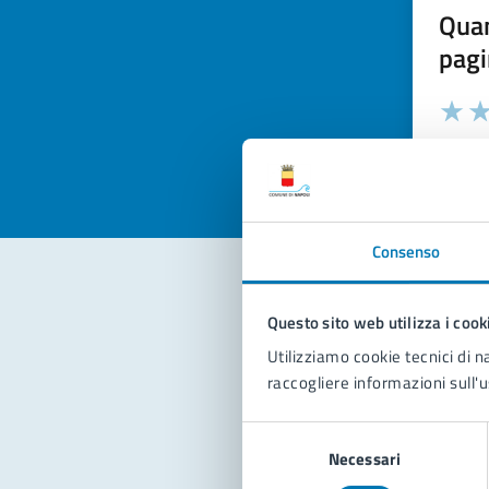
Quan
pagi
Valuta la
Selezi
Valuta 
Val
Consenso
Questo sito web utilizza i cook
Con
Utilizziamo cookie tecnici di n
raccogliere informazioni sull'u
Selezione
Necessari
del
consenso