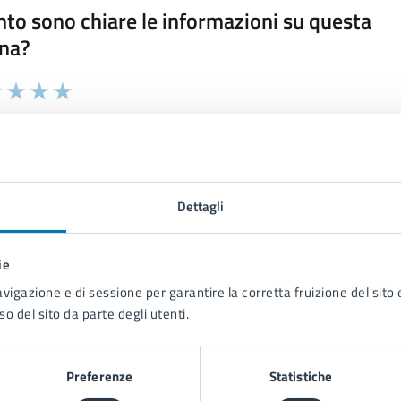
to sono chiare le informazioni su questa
na?
 chiarezza delle informazioni (da 1 a 5 stelle)
ona il numero di stelle per valutare la chiarezza delle inform
1 stelle su 5
uta 2 stelle su 5
Valuta 3 stelle su 5
Valuta 4 stelle su 5
Valuta 5 stelle su 5
Dettagli
ie
tatta il comune
avigazione e di sessione per garantire la corretta fruizione del sito e
Leggi le domande frequenti
so del sito da parte degli utenti.
Richiedi assistenza
Preferenze
Statistiche
Prenota appuntamento