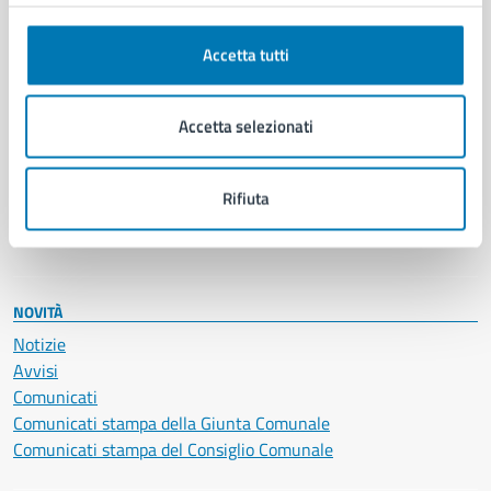
Anagrafe e stato civile
Autorizzazioni
Cultura e tempo libero
Accetta tutti
Documenti e certificati
Educazione e formazione
Accetta selezionati
Giustizia e sicurezza pubblica
Imprese e commercio
Salute, benessere e assistenza
Rifiuta
Servizi Cimiteriali
Vita lavorativa
NOVITÀ
Notizie
Avvisi
Comunicati
Comunicati stampa della Giunta Comunale
Comunicati stampa del Consiglio Comunale