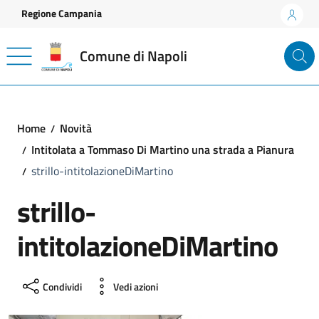
Vai ai contenuti
Vai al footer
Regione Campania
Comune di Napoli
Home
Novità
Intitolata a Tommaso Di Martino una strada a Pianura
strillo-intitolazioneDiMartino
strillo-
intitolazioneDiMartino
Condividi
Vedi azioni