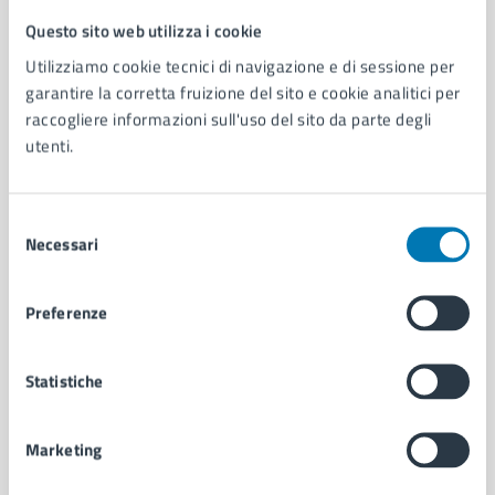
Questo sito web utilizza i cookie
Comune di Napoli
Utilizziamo cookie tecnici di navigazione e di sessione per
garantire la corretta fruizione del sito e cookie analitici per
AMMINISTRAZIONE
raccogliere informazioni sull'uso del sito da parte degli
utenti.
Aree amministrative
Organi di governo
Municipalità
Selezione
Uffici
Necessari
del
Enti e fondazioni
consenso
Politici
Personale amministrativo
Preferenze
Documenti e dati
Intranet, posta aziendale e protocollo
Statistiche
CATEGORIE DI SERVIZIO
Marketing
Ambiente