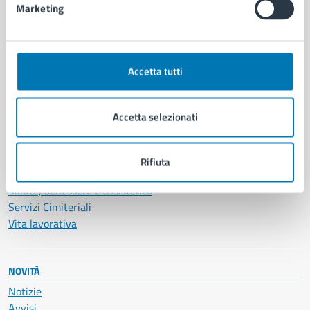
Marketing
CATEGORIE DI SERVIZIO
Ambiente
Accetta tutti
Anagrafe e stato civile
Autorizzazioni
Cultura e tempo libero
Accetta selezionati
Documenti e certificati
Educazione e formazione
Giustizia e sicurezza pubblica
Rifiuta
Imprese e commercio
Salute, benessere e assistenza
Servizi Cimiteriali
Vita lavorativa
NOVITÀ
Notizie
Avvisi