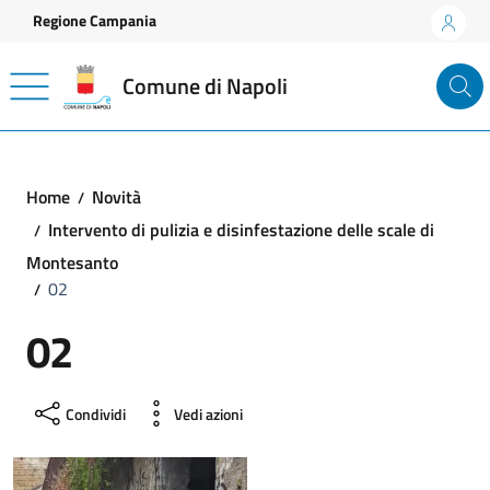
Vai ai contenuti
Vai al footer
Regione Campania
Comune di Napoli
Home
Novità
Intervento di pulizia e disinfestazione delle scale di
Montesanto
02
02
Condividi
Vedi azioni