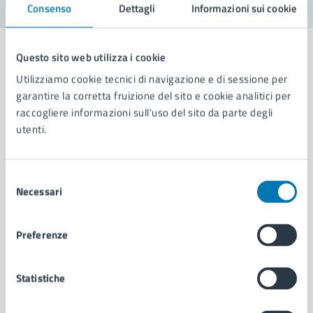
Consenso
Dettagli
Informazioni sui cookie
Questo sito web utilizza i cookie
Utilizziamo cookie tecnici di navigazione e di sessione per
garantire la corretta fruizione del sito e cookie analitici per
Comune di Napoli
raccogliere informazioni sull'uso del sito da parte degli
utenti.
AMMINISTRAZIONE
Aree amministrative
Selezione
Organi di governo
Necessari
del
Municipalità
consenso
Uffici
Preferenze
Enti e fondazioni
Politici
Personale amministrativo
Statistiche
Documenti e dati
Intranet, posta aziendale e protocollo