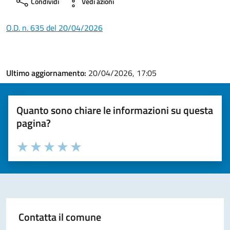
Condividi
Vedi azioni
O.D. n. 635 del 20/04/2026
Ultimo aggiornamento:
20/04/2026, 17:05
Quanto sono chiare le informazioni su questa
pagina?
Valuta la chiarezza delle informazioni (da 1 a 5 stelle)
Seleziona il numero di stelle per valutare la chiarezza delle i
Valuta 1 stelle su 5
Valuta 2 stelle su 5
Valuta 3 stelle su 5
Valuta 4 stelle su 5
Valuta 5 stelle su 5
Contatta il comune