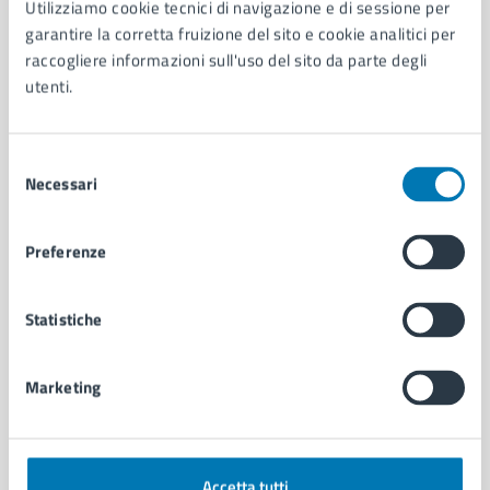
Utilizziamo cookie tecnici di navigazione e di sessione per
Aree amministrative
garantire la corretta fruizione del sito e cookie analitici per
Organi di governo
raccogliere informazioni sull'uso del sito da parte degli
Municipalità
utenti.
Uffici
Enti e fondazioni
Selezione
Politici
Necessari
del
Personale amministrativo
consenso
Documenti e dati
Intranet, posta aziendale e protocollo
Preferenze
CATEGORIE DI SERVIZIO
Statistiche
Ambiente
Anagrafe e stato civile
Marketing
Autorizzazioni
Cultura e tempo libero
Documenti e certificati
Educazione e formazione
Accetta tutti