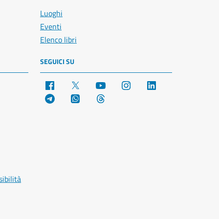
Luoghi
Eventi
Elenco libri
SEGUICI SU
Facebook
X
YouTube
Instagram
LinkedIn
Telegram
WhatsApp
Threads
ibilità