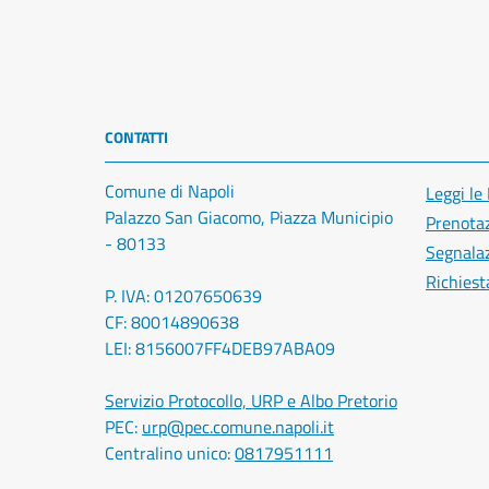
CONTATTI
Comune di Napoli
Leggi le
Palazzo San Giacomo, Piazza Municipio
Prenota
- 80133
Segnalaz
Richiest
P. IVA: 01207650639
CF: 80014890638
LEI: 8156007FF4DEB97ABA09
Servizio Protocollo, URP e Albo Pretorio
PEC:
urp@pec.comune.napoli.it
Centralino unico:
0817951111