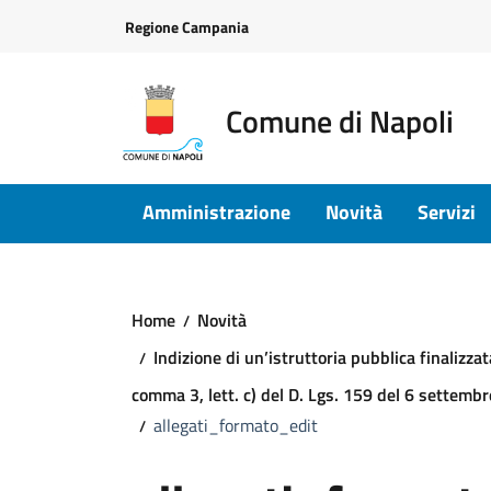
Vai ai contenuti
Vai al footer
Regione Campania
Comune di Napoli
Amministrazione
Novità
Servizi
Home
Novità
Indizione di un’istruttoria pubblica finalizzat
comma 3, lett. c) del D. Lgs. 159 del 6 settembre
allegati_formato_edit