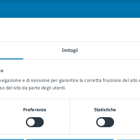
tatta il comune
Dettagli
Leggi le domande frequenti
ie
Richiedi assistenza
avigazione e di sessione per garantire la corretta fruizione del sito e
so del sito da parte degli utenti.
Prenota appuntamento
blemi in città
Preferenze
Statistiche
Segnala disservizio