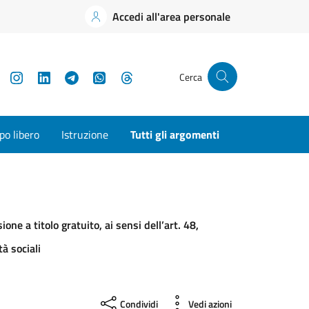
Accedi all'area personale
YouTube
Instagram
LinkedIn
Telegram
WhatsApp
Threads
Cerca
o libero
Istruzione
Tutti gli argomenti
one a titolo gratuito, ai sensi dell’art. 48,
à sociali
Condividi
Vedi azioni