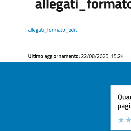
allegati_format
allegati_formato_edit
Ultimo aggiornamento:
22/08/2025, 15:24
Quan
pagi
Valuta la
Selezi
Valuta 
Val