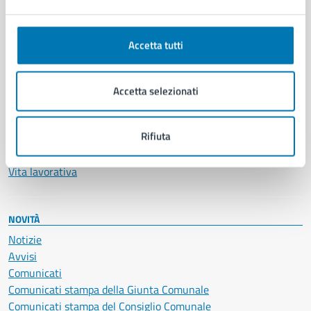
Ambiente
Anagrafe e stato civile
Autorizzazioni
Accetta tutti
Cultura e tempo libero
Documenti e certificati
Educazione e formazione
Accetta selezionati
Giustizia e sicurezza pubblica
Imprese e commercio
Rifiuta
Salute, benessere e assistenza
Servizi Cimiteriali
Vita lavorativa
NOVITÀ
Notizie
Avvisi
Comunicati
Comunicati stampa della Giunta Comunale
Comunicati stampa del Consiglio Comunale