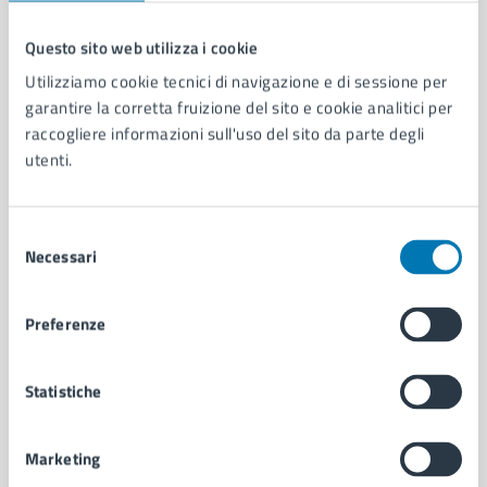
Questo sito web utilizza i cookie
Comune di Napoli
Utilizziamo cookie tecnici di navigazione e di sessione per
garantire la corretta fruizione del sito e cookie analitici per
raccogliere informazioni sull'uso del sito da parte degli
AMMINISTRAZIONE
utenti.
Aree amministrative
Organi di governo
Municipalità
Selezione
Necessari
Uffici
del
Enti e fondazioni
consenso
Politici
Preferenze
Personale amministrativo
Documenti e dati
Intranet, posta aziendale e protocollo
Statistiche
Marketing
CATEGORIE DI SERVIZIO