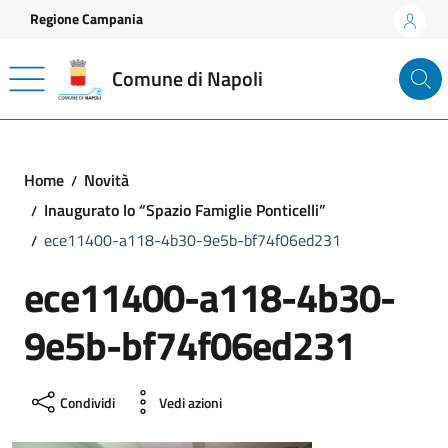
Vai ai contenuti
Vai al footer
Regione Campania
Comune di Napoli
Home
Novità
Inaugurato lo “Spazio Famiglie Ponticelli”
ece11400-a118-4b30-9e5b-bf74f06ed231
ece11400-a118-4b30-
9e5b-bf74f06ed231
Condividi
Vedi azioni