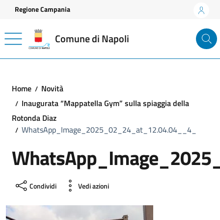
Vai ai contenuti
Vai al footer
Regione Campania
Comune di Napoli
Home
Novità
Inaugurata “Mappatella Gym” sulla spiaggia della
Rotonda Diaz
WhatsApp_Image_2025_02_24_at_12.04.04__4_
WhatsApp_Image_2025_
Condividi
Vedi azioni