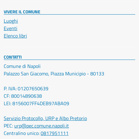
VIVERE IL COMUNE
Luoghi
Eventi
Elenco libri
CONTATTI
Comune di Napoli
Palazzo San Giacomo, Piazza Municipio - 80133
P. IVA: 01207650639
CF: 80014890638
LEI: 8156007FF4DEB97ABA09
Servizio Protocollo, URP e Albo Pretorio
PEC:
urp@pec.comune.napoli.it
Centralino unico:
0817951111