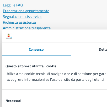
Leggi le FAQ
Prenotazione appuntamento
Segnalazione disservizio
Richiesta assistenza
Amministrazione trasparente
Informativa privacy
Cookie Policy
Social Media Policy
Consenso
Detta
Note legali
Notifica atti giudiziari
Dichiarazione di accessibilità
Questo sito web utilizza i cookie
Segnalazione problemi di accessibilità
Utilizziamo cookie tecnici di navigazione e di sessione per garant
Piano di miglioramento del sito
raccogliere informazioni sull'uso del sito da parte degli utenti.
SEGUICI SU
Selezione
Facebook
X
YouTube
Instagram
LinkedIn
Telegram
WhatsApp
Threa
Necessari
del