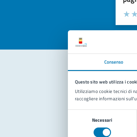
Valuta la
Selezi
Valuta 
Val
Consenso
Con
Questo sito web utilizza i cook
Utilizziamo cookie tecnici di n
raccogliere informazioni sull'u
Selezione
Necessari
del
consenso
Pro