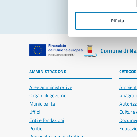
Rifiuta
Comune di Na
AMMINISTRAZIONE
CATEGORI
Aree amministrative
Ambient
Organi di governo
Anagrafe
Municipalità
Autorizz
Uffici
Cultura 
Enti e fondazioni
Document
Politici
Educazi
Personale amministrativo