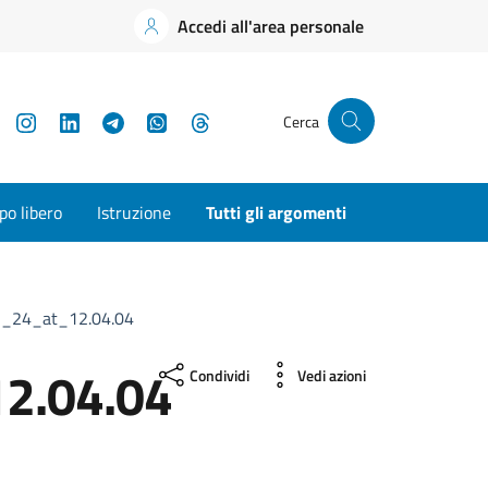
Accedi all'area personale
YouTube
Instagram
LinkedIn
Telegram
WhatsApp
Threads
Cerca
o libero
Istruzione
Tutti gli argomenti
_24_at_12.04.04
2.04.04
Condividi
Vedi azioni