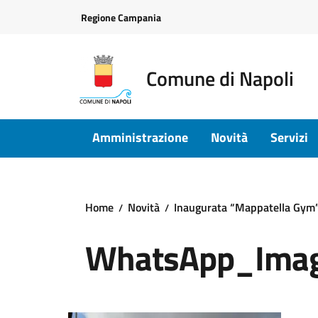
Vai ai contenuti
Vai al footer
Regione Campania
Comune di Napoli
Amministrazione
Novità
Servizi
Home
Novità
Inaugurata “Mappatella Gym” 
WhatsApp_Ima