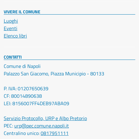
VIVERE IL COMUNE
Luoghi
Eventi
Elenco libri
CONTATTI
Comune di Napoli
Palazzo San Giacomo, Piazza Municipio - 80133
P. IVA: 01207650639
CF: 80014890638
LEI: 8156007FF4DEB97ABA09
Servizio Protocollo, URP e Albo Pretorio
PEC:
urp@pec.comune.napoli.it
Centralino unico:
0817951111