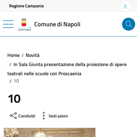
Vai ai contenuti
Vai al footer
Regione Campania
Comune di Napoli
Home
Novità
In Sala Giunta presentazione della proiezione di opere
teatrali nelle scuole con Proscaenia
10
10
Condividi
Vedi azioni