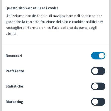
Questo sito web utilizza i cookie
Comune di Napoli
Utilizziamo cookie tecnici di navigazione e di sessione per
garantire la corretta fruizione del sito e cookie analitici per
raccogliere informazioni sull'uso del sito da parte degli
AMMINISTRAZIONE
utenti.
Aree amministrative
Organi di governo
Municipalità
Selezione
Uffici
Necessari
del
Enti e fondazioni
consenso
Politici
Personale amministrativo
Preferenze
Documenti e dati
Intranet, posta aziendale e protocollo
Statistiche
CATEGORIE DI SERVIZIO
Marketing
Ambiente