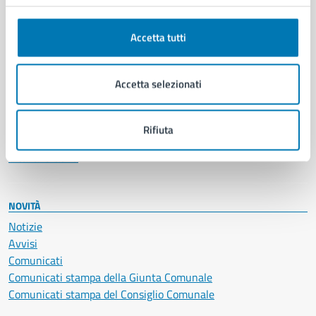
Anagrafe e stato civile
Autorizzazioni
Accetta tutti
Cultura e tempo libero
Documenti e certificati
Educazione e formazione
Accetta selezionati
Giustizia e sicurezza pubblica
Imprese e commercio
Salute, benessere e assistenza
Rifiuta
Servizi Cimiteriali
Vita lavorativa
NOVITÀ
Notizie
Avvisi
Comunicati
Comunicati stampa della Giunta Comunale
Comunicati stampa del Consiglio Comunale