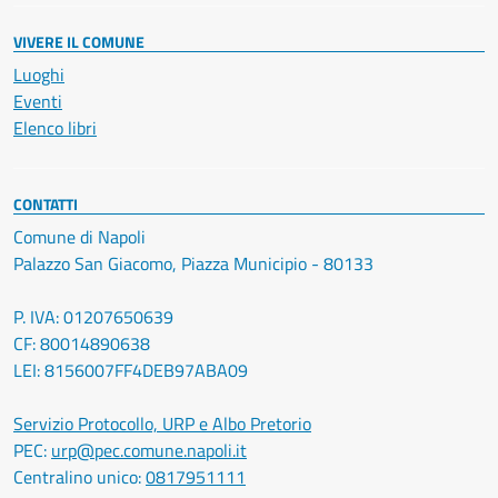
VIVERE IL COMUNE
Luoghi
Eventi
Elenco libri
CONTATTI
Comune di Napoli
Palazzo San Giacomo, Piazza Municipio - 80133
P. IVA: 01207650639
CF: 80014890638
LEI: 8156007FF4DEB97ABA09
Servizio Protocollo, URP e Albo Pretorio
PEC:
urp@pec.comune.napoli.it
Centralino unico:
0817951111