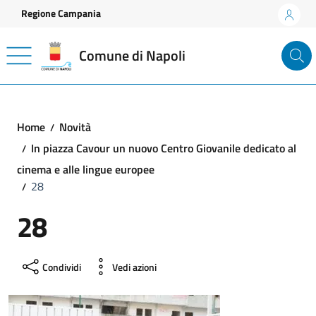
Vai ai contenuti
Vai al footer
Regione Campania
Comune di Napoli
Home
Novità
In piazza Cavour un nuovo Centro Giovanile dedicato al
cinema e alle lingue europee
28
28
Condividi
Vedi azioni