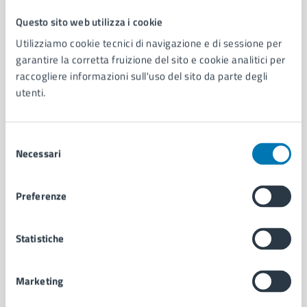
Questo sito web utilizza i cookie
Comune di Napoli
Utilizziamo cookie tecnici di navigazione e di sessione per
garantire la corretta fruizione del sito e cookie analitici per
raccogliere informazioni sull'uso del sito da parte degli
AMMINISTRAZIONE
utenti.
Aree amministrative
Organi di governo
Municipalità
Selezione
Uffici
Necessari
del
Enti e fondazioni
consenso
Politici
Personale amministrativo
Preferenze
Documenti e dati
Intranet, posta aziendale e protocollo
Statistiche
CATEGORIE DI SERVIZIO
Marketing
Ambiente