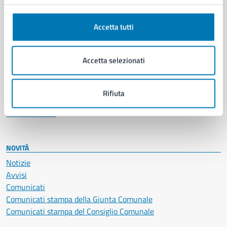
Anagrafe e stato civile
Autorizzazioni
Accetta tutti
Cultura e tempo libero
Documenti e certificati
Educazione e formazione
Accetta selezionati
Giustizia e sicurezza pubblica
Imprese e commercio
Salute, benessere e assistenza
Rifiuta
Servizi Cimiteriali
Vita lavorativa
NOVITÀ
Notizie
Avvisi
Comunicati
Comunicati stampa della Giunta Comunale
Comunicati stampa del Consiglio Comunale