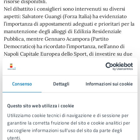
risorse disponibili.
Nel dibattito i consiglieri sono intervenuti su diversi
aspetti: Salvatore Guangi (Forza Italia) ha evidenziato
l’importanza di appostamenti adeguati e prioritari per la
manutenzione degli alloggi di Edilizia Residenziale
Pubblica, mentre Gennaro Acampora (Partito
Democratico) ha ricordato l’importanza, nell’anno di
Napoli Capitale Europea dello Sport, di investire su due
o tre piccoli impianti sportivi sul territorio, per dare un
segnale chiaro della visione che questa Amministrazione
vuole avere su questi temi, oltre che implementare la
Consenso
Dettagli
Informazioni sui cookie
manutenzione degli alloggi ERP e delle strade, e
migliorare i servizi delle società partecipate.
Anche per il consigliere Pasquale Sannino (Insieme per
Questo sito web utilizza i cookie
Napoli Mediterranea) la priorità deve essere la
valorizzazione del patrimonio immobiliare e la sua
Utilizziamo cookie tecnici di navigazione e di sessione per
riqualificazione sociale.
garantire la corretta fruizione del sito e cookie analitici per
raccogliere informazioni sull'uso del sito da parte degli
utenti.