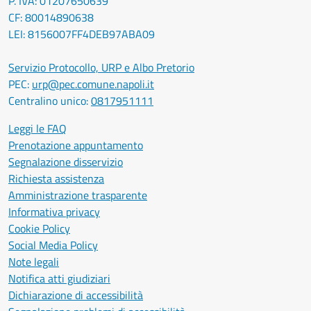
P. IVA: 01207650639
CF: 80014890638
LEI: 8156007FF4DEB97ABA09
Servizio Protocollo, URP e Albo Pretorio
PEC:
urp@pec.comune.napoli.it
Centralino unico:
0817951111
Leggi le FAQ
Prenotazione appuntamento
Segnalazione disservizio
Richiesta assistenza
Amministrazione trasparente
Informativa privacy
Cookie Policy
Social Media Policy
Note legali
Notifica atti giudiziari
Dichiarazione di accessibilità