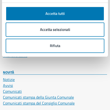
Anagrafe e stato civile
Autorizzazioni
Accetta tutti
Cultura e tempo libero
Documenti e certificati
Educazione e formazione
Accetta selezionati
Giustizia e sicurezza pubblica
Imprese e commercio
Salute, benessere e assistenza
Rifiuta
Servizi Cimiteriali
Vita lavorativa
NOVITÀ
Notizie
Avvisi
Comunicati
Comunicati stampa della Giunta Comunale
Comunicati stampa del Consiglio Comunale