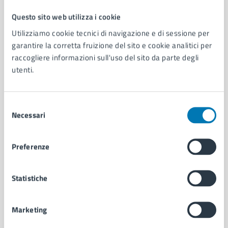
Questo sito web utilizza i cookie
Comune di Napoli
Utilizziamo cookie tecnici di navigazione e di sessione per
garantire la corretta fruizione del sito e cookie analitici per
raccogliere informazioni sull'uso del sito da parte degli
AMMINISTRAZIONE
utenti.
Aree amministrative
Organi di governo
Municipalità
Selezione
Uffici
Necessari
del
Enti e fondazioni
consenso
Politici
Preferenze
Personale amministrativo
Documenti e dati
Intranet, posta aziendale e protocollo
Statistiche
CATEGORIE DI SERVIZIO
Marketing
Ambiente