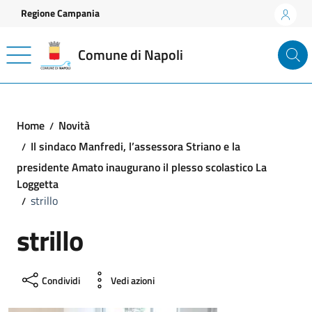
Vai ai contenuti
Vai al footer
Regione Campania
Comune di Napoli
Home
Novità
Il sindaco Manfredi, l’assessora Striano e la
presidente Amato inaugurano il plesso scolastico La
Loggetta
strillo
strillo
Condividi
Vedi azioni