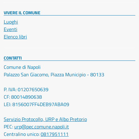
VIVERE IL COMUNE
Luoghi
Eventi
Elenco libri
CONTATTI
Comune di Napoli
Palazzo San Giacomo, Piazza Municipio - 80133
P. IVA: 01207650639
CF: 80014890638
LEI: 8156007FF4DEB97ABA09
Servizio Protocollo, URP e Albo Pretorio
PEC:
urp@pec.comune.napoli.it
Centralino unico:
0817951111