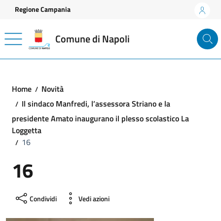
Vai ai contenuti
Vai al footer
Regione Campania
Comune di Napoli
Home
Novità
Il sindaco Manfredi, l’assessora Striano e la
presidente Amato inaugurano il plesso scolastico La
Loggetta
16
16
Condividi
Vedi azioni