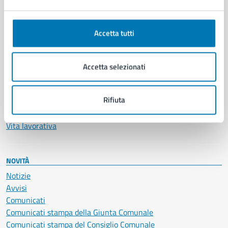
Ambiente
Anagrafe e stato civile
Autorizzazioni
Accetta tutti
Cultura e tempo libero
Documenti e certificati
Educazione e formazione
Accetta selezionati
Giustizia e sicurezza pubblica
Imprese e commercio
Rifiuta
Salute, benessere e assistenza
Servizi Cimiteriali
Vita lavorativa
NOVITÀ
Notizie
Avvisi
Comunicati
Comunicati stampa della Giunta Comunale
Comunicati stampa del Consiglio Comunale