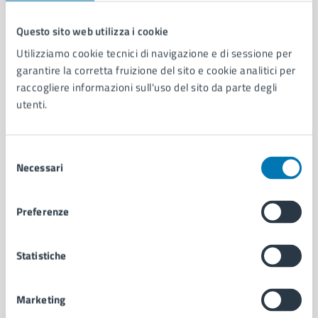
Questo sito web utilizza i cookie
Comune di Napoli
Utilizziamo cookie tecnici di navigazione e di sessione per
garantire la corretta fruizione del sito e cookie analitici per
raccogliere informazioni sull'uso del sito da parte degli
AMMINISTRAZIONE
utenti.
Aree amministrative
Organi di governo
Municipalità
Selezione
Necessari
Uffici
del
Enti e fondazioni
consenso
Politici
Preferenze
Personale amministrativo
Documenti e dati
Intranet, posta aziendale e protocollo
Statistiche
Marketing
CATEGORIE DI SERVIZIO