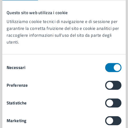
Questo sito web utilizza i cookie
Comune di Napoli
Utilizziamo cookie tecnici di navigazione e di sessione per
garantire la corretta fruizione del sito e cookie analitici per
raccogliere informazioni sull'uso del sito da parte degli
AMMINISTRAZIONE
utenti.
Aree amministrative
Organi di governo
Municipalità
Selezione
Necessari
Uffici
del
Enti e fondazioni
consenso
Politici
Preferenze
Personale amministrativo
Documenti e dati
Intranet, posta aziendale e protocollo
Statistiche
Marketing
CATEGORIE DI SERVIZIO