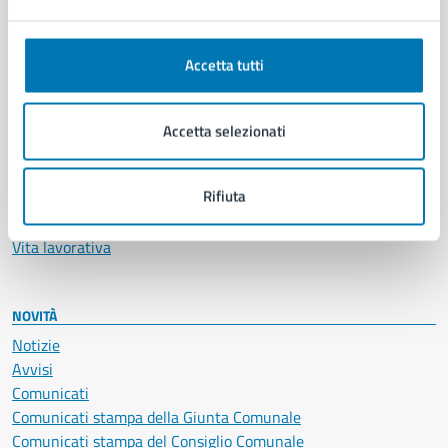
Ambiente
Anagrafe e stato civile
Autorizzazioni
Accetta tutti
Cultura e tempo libero
Documenti e certificati
Educazione e formazione
Accetta selezionati
Giustizia e sicurezza pubblica
Imprese e commercio
Rifiuta
Salute, benessere e assistenza
Servizi Cimiteriali
Vita lavorativa
NOVITÀ
Notizie
Avvisi
Comunicati
Comunicati stampa della Giunta Comunale
Comunicati stampa del Consiglio Comunale