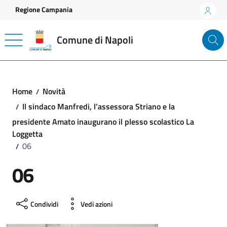
Vai ai contenuti
Vai al footer
Regione Campania
Comune di Napoli
Home
Novità
Il sindaco Manfredi, l’assessora Striano e la
presidente Amato inaugurano il plesso scolastico La
Loggetta
06
06
Condividi
Vedi azioni