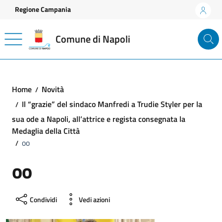
Vai ai contenuti
Vai al footer
Regione Campania
Comune di Napoli
Home
Novità
Il “grazie” del sindaco Manfredi a Trudie Styler per la
sua ode a Napoli, all’attrice e regista consegnata la
Medaglia della Città
oo
oo
Condividi
Vedi azioni