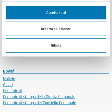
Anagrafe e stato civile
Autorizzazioni
Cultura e tempo libero
Accetta tutti
Documenti e certificati
Educazione e formazione
Accetta selezionati
Giustizia e sicurezza pubblica
Imprese e commercio
Salute, benessere e assistenza
Rifiuta
Servizi Cimiteriali
Vita lavorativa
NOVITÀ
Notizie
Avvisi
Comunicati
Comunicati stampa della Giunta Comunale
Comunicati stampa del Consiglio Comunale