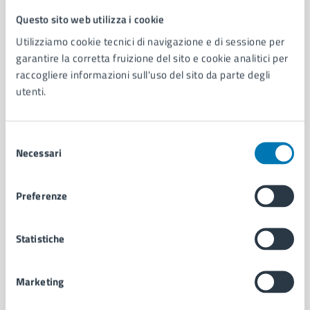
Questo sito web utilizza i cookie
Comune di Napoli
Utilizziamo cookie tecnici di navigazione e di sessione per
garantire la corretta fruizione del sito e cookie analitici per
AMMINISTRAZIONE
raccogliere informazioni sull'uso del sito da parte degli
utenti.
Aree amministrative
Organi di governo
Municipalità
Selezione
Uffici
Necessari
del
Enti e fondazioni
consenso
Politici
Personale amministrativo
Preferenze
Documenti e dati
Intranet, posta aziendale e protocollo
Statistiche
CATEGORIE DI SERVIZIO
Marketing
Ambiente