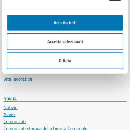
CATEGORIE DI SERVIZIO
Ambiente
Anagrafe e stato civile
Accetta tutti
Autorizzazioni
Cultura e tempo libero
Documenti e certificati
Accetta selezionati
Educazione e formazione
Giustizia e sicurezza pubblica
Imprese e commercio
Rifiuta
Salute, benessere e assistenza
Servizi Cimiteriali
Vita lavorativa
NOVITÀ
Notizie
Avvisi
Comunicati
Comunicati stampa della Giunta Comunale