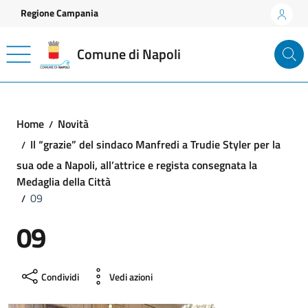
Vai ai contenuti
Vai al footer
Regione Campania
Comune di Napoli
Home
Novità
Il “grazie” del sindaco Manfredi a Trudie Styler per la
sua ode a Napoli, all’attrice e regista consegnata la
Medaglia della Città
09
09
Condividi
Vedi azioni