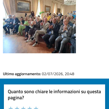
Ultimo aggiornamento:
02/07/2026, 20:48
Quanto sono chiare le informazioni su questa
pagina?
Valuta la chiarezza delle informazioni (da 1 a 5 stelle)
Seleziona il numero di stelle per valutare la chiarezza delle i