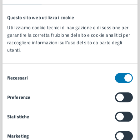
Questo sito web utilizza i cookie
Utilizziamo cookie tecnici di navigazione e di sessione per
Comune di Napoli
garantire la corretta fruizione del sito e cookie analitici per
raccogliere informazioni sull'uso del sito da parte degli
utenti.
AMMINISTRAZIONE
Aree amministrative
Organi di governo
Selezione
Municipalità
Necessari
del
Uffici
consenso
Enti e fondazioni
Politici
Preferenze
Personale amministrativo
Documenti e dati
Statistiche
Intranet, posta aziendale e protocollo
Marketing