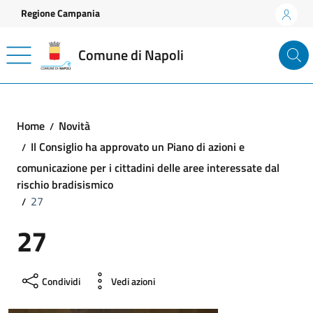
Vai ai contenuti
Vai al footer
Regione Campania
Comune di Napoli
Home
Novità
Il Consiglio ha approvato un Piano di azioni e
comunicazione per i cittadini delle aree interessate dal
rischio bradisismico
27
27
Condividi
Vedi azioni