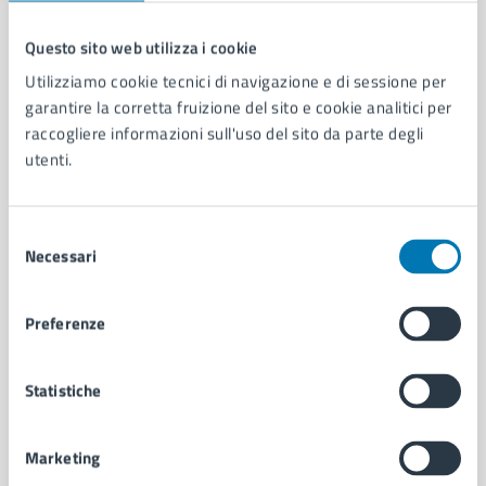
Questo sito web utilizza i cookie
Comune di Napoli
Utilizziamo cookie tecnici di navigazione e di sessione per
garantire la corretta fruizione del sito e cookie analitici per
raccogliere informazioni sull'uso del sito da parte degli
AMMINISTRAZIONE
utenti.
Aree amministrative
Organi di governo
Municipalità
Selezione
Necessari
Uffici
del
Enti e fondazioni
consenso
Politici
Preferenze
Personale amministrativo
Documenti e dati
Intranet, posta aziendale e protocollo
Statistiche
Marketing
CATEGORIE DI SERVIZIO