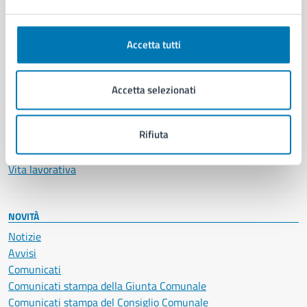
Ambiente
Anagrafe e stato civile
Autorizzazioni
Accetta tutti
Cultura e tempo libero
Documenti e certificati
Educazione e formazione
Accetta selezionati
Giustizia e sicurezza pubblica
Imprese e commercio
Rifiuta
Salute, benessere e assistenza
Servizi Cimiteriali
Vita lavorativa
NOVITÀ
Notizie
Avvisi
Comunicati
Comunicati stampa della Giunta Comunale
Comunicati stampa del Consiglio Comunale