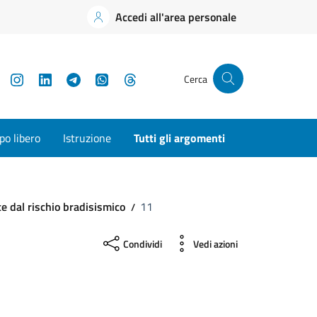
Accedi all'area personale
YouTube
Instagram
LinkedIn
Telegram
WhatsApp
Threads
Cerca
o libero
Istruzione
Tutti gli argomenti
te dal rischio bradisismico
11
Condividi
Vedi azioni