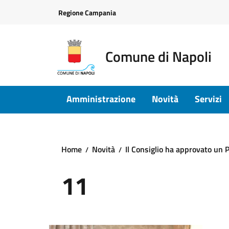
Vai ai contenuti
Vai al footer
Regione Campania
Comune di Napoli
Amministrazione
Novità
Servizi
Home
Novità
Il Consiglio ha approvato un P
11