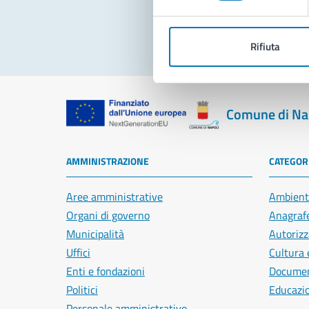
Rifiuta
Comune di Na
AMMINISTRAZIONE
CATEGORI
Aree amministrative
Ambient
Organi di governo
Anagrafe
Municipalità
Autorizz
Uffici
Cultura 
Enti e fondazioni
Document
Politici
Educazi
Personale amministrativo