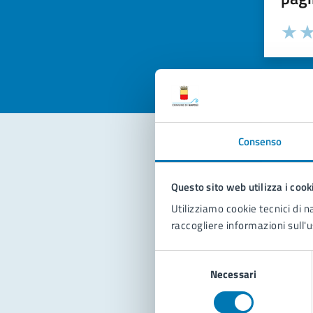
Valuta la
Selezi
Valuta 
Val
Consenso
Con
Questo sito web utilizza i cook
Utilizziamo cookie tecnici di n
raccogliere informazioni sull'u
Selezione
Necessari
del
consenso
Pro