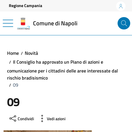
Vai ai contenuti
Vai al footer
Regione Campania
Comune di Napoli
Home
Novità
Il Consiglio ha approvato un Piano di azioni e
comunicazione per i cittadini delle aree interessate dal
rischio bradisismico
09
09
Condividi
Vedi azioni