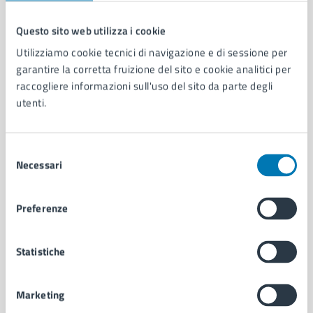
Questo sito web utilizza i cookie
Comune di Napoli
Utilizziamo cookie tecnici di navigazione e di sessione per
garantire la corretta fruizione del sito e cookie analitici per
raccogliere informazioni sull'uso del sito da parte degli
AMMINISTRAZIONE
utenti.
Aree amministrative
Organi di governo
Municipalità
Selezione
Necessari
Uffici
del
Enti e fondazioni
consenso
Politici
Preferenze
Personale amministrativo
Documenti e dati
Intranet, posta aziendale e protocollo
Statistiche
Marketing
CATEGORIE DI SERVIZIO