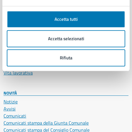
Ambiente
Anagrafe e stato civile
Autorizzazioni
Accetta tutti
Cultura e tempo libero
Documenti e certificati
Educazione e formazione
Accetta selezionati
Giustizia e sicurezza pubblica
Imprese e commercio
Rifiuta
Salute, benessere e assistenza
Servizi Cimiteriali
Vita lavorativa
NOVITÀ
Notizie
Avvisi
Comunicati
Comunicati stampa della Giunta Comunale
Comunicati stampa del Consiglio Comunale