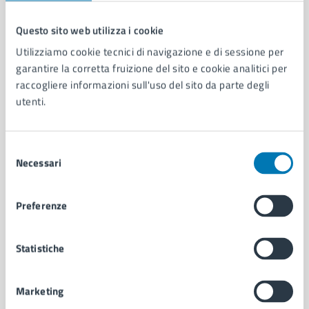
Questo sito web utilizza i cookie
Comune di Napoli
Utilizziamo cookie tecnici di navigazione e di sessione per
garantire la corretta fruizione del sito e cookie analitici per
raccogliere informazioni sull'uso del sito da parte degli
AMMINISTRAZIONE
utenti.
Aree amministrative
Organi di governo
Municipalità
Selezione
Necessari
Uffici
del
Enti e fondazioni
consenso
Politici
Preferenze
Personale amministrativo
Documenti e dati
Intranet, posta aziendale e protocollo
Statistiche
Marketing
CATEGORIE DI SERVIZIO