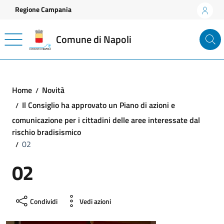
Vai ai contenuti
Vai al footer
Regione Campania
Comune di Napoli
Home
Novità
Il Consiglio ha approvato un Piano di azioni e
comunicazione per i cittadini delle aree interessate dal
rischio bradisismico
02
02
Condividi
Vedi azioni