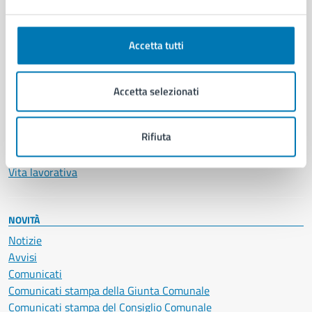
Ambiente
Anagrafe e stato civile
Autorizzazioni
Accetta tutti
Cultura e tempo libero
Documenti e certificati
Educazione e formazione
Accetta selezionati
Giustizia e sicurezza pubblica
Imprese e commercio
Rifiuta
Salute, benessere e assistenza
Servizi Cimiteriali
Vita lavorativa
NOVITÀ
Notizie
Avvisi
Comunicati
Comunicati stampa della Giunta Comunale
Comunicati stampa del Consiglio Comunale