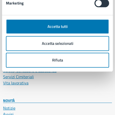
Marketing
CATEGORIE DI SERVIZIO
Ambiente
Accetta tutti
Anagrafe e stato civile
Autorizzazioni
Cultura e tempo libero
Accetta selezionati
Documenti e certificati
Educazione e formazione
Giustizia e sicurezza pubblica
Rifiuta
Imprese e commercio
Salute, benessere e assistenza
Servizi Cimiteriali
Vita lavorativa
NOVITÀ
Notizie
Avvisi