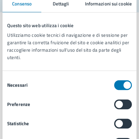
Consenso
Dettagli
Informazioni sui cookie
Questo sito web utilizza i cookie
Utilizziamo cookie tecnici di navigazione e di sessione per
garantire la corretta fruizione del sito e cookie analitici per
Comune di Napoli
raccogliere informazioni sull'uso del sito da parte degli
utenti.
AMMINISTRAZIONE
Aree amministrative
Selezione
Organi di governo
Necessari
del
Municipalità
consenso
Uffici
Preferenze
Enti e fondazioni
Politici
Personale amministrativo
Statistiche
Documenti e dati
Intranet, posta aziendale e protocollo