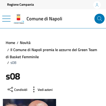
Vai ai contenuti
Vai al footer
Regione Campania
Comune di Napoli
Home
Novità
Il Comune di Napoli premia le azzurre del Green Team
di Basket Femminile
s08
s08
Condividi
Vedi azioni