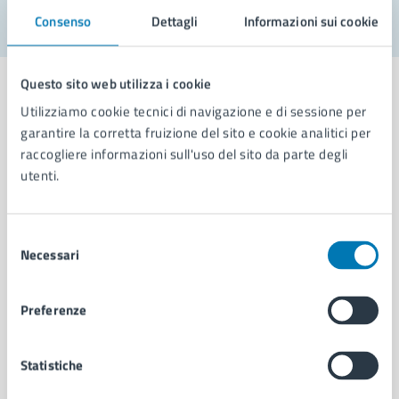
Consenso
Dettagli
Informazioni sui cookie
Questo sito web utilizza i cookie
Utilizziamo cookie tecnici di navigazione e di sessione per
garantire la corretta fruizione del sito e cookie analitici per
Comune di Napoli
raccogliere informazioni sull'uso del sito da parte degli
utenti.
AMMINISTRAZIONE
Aree amministrative
Selezione
Necessari
Organi di governo
del
Municipalità
consenso
Uffici
Preferenze
Enti e fondazioni
Politici
Personale amministrativo
Statistiche
Documenti e dati