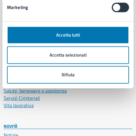
Intranet, posta aziendale e protocollo
Marketing
CATEGORIE DI SERVIZIO
Ambiente
Accetta tutti
Anagrafe e stato civile
Autorizzazioni
Cultura e tempo libero
Accetta selezionati
Documenti e certificati
Educazione e formazione
Rifiuta
Giustizia e sicurezza pubblica
Imprese e commercio
Salute, benessere e assistenza
Servizi Cimiteriali
Vita lavorativa
NOVITÀ
Notizie