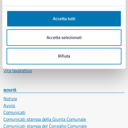
Ambiente
Anagrafe e stato civile
Autorizzazioni
Accetta tutti
Cultura e tempo libero
Documenti e certificati
Educazione e formazione
Accetta selezionati
Giustizia e sicurezza pubblica
Imprese e commercio
Rifiuta
Salute, benessere e assistenza
Servizi Cimiteriali
Vita lavorativa
NOVITÀ
Notizie
Avvisi
Comunicati
Comunicati stampa della Giunta Comunale
Comunicati stampa del Consiglio Comunale