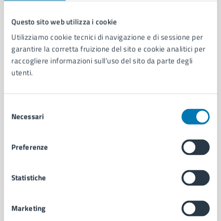
Questo sito web utilizza i cookie
Comune di Napoli
Utilizziamo cookie tecnici di navigazione e di sessione per
garantire la corretta fruizione del sito e cookie analitici per
raccogliere informazioni sull'uso del sito da parte degli
AMMINISTRAZIONE
utenti.
Aree amministrative
Organi di governo
Municipalità
Selezione
Necessari
Uffici
del
Enti e fondazioni
consenso
Politici
Preferenze
Personale amministrativo
Documenti e dati
Intranet, posta aziendale e protocollo
Statistiche
Marketing
CATEGORIE DI SERVIZIO