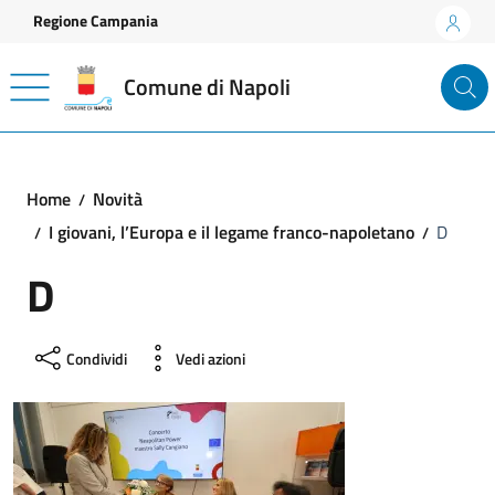
Vai ai contenuti
Vai al footer
Regione Campania
Comune di Napoli
Home
Novità
I giovani, l’Europa e il legame franco-napoletano
D
D
Condividi
Vedi azioni