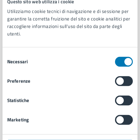
Questo sito web utilizza i cookie
Utilizziamo cookie tecnici di navigazione e di sessione per
AMMINISTRAZIONE
garantire la corretta fruizione del sito e cookie analitici per
raccogliere informazioni sull'uso del sito da parte degli
Aree amministrative
utenti.
Organi di governo
Municipalità
Uffici
Selezione
Enti e fondazioni
Necessari
del
Politici
consenso
Personale amministrativo
Documenti e dati
Preferenze
Intranet, posta aziendale e protocollo
Statistiche
CATEGORIE DI SERVIZIO
Ambiente
Marketing
Anagrafe e stato civile
Autorizzazioni