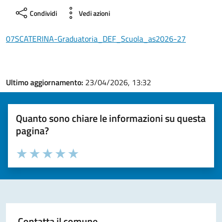
Condividi
Vedi azioni
07SCATERINA-Graduatoria_DEF_Scuola_as2026-27
Ultimo aggiornamento:
23/04/2026, 13:32
Quanto sono chiare le informazioni su questa
pagina?
Valuta la chiarezza delle informazioni (da 1 a 5 stelle)
Seleziona il numero di stelle per valutare la chiarezza delle i
Valuta 1 stelle su 5
Valuta 2 stelle su 5
Valuta 3 stelle su 5
Valuta 4 stelle su 5
Valuta 5 stelle su 5
Contatta il comune