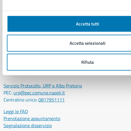
Eventi
Elenco libri
Accetta tutti
CONTATTI
Comune di Napoli
Accetta selezionati
Palazzo San Giacomo, Piazza Municipio - 80133
P. IVA: 01207650639
Rifiuta
CF: 80014890638
LEI: 8156007FF4DEB97ABA09
Servizio Protocollo, URP e Albo Pretorio
PEC:
urp@pec.comune.napoli.it
Centralino unico:
0817951111
Leggi le FAQ
Prenotazione appuntamento
Segnalazione disservizio