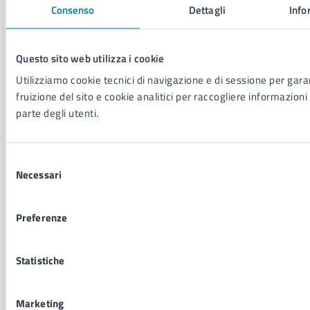
Consenso
Dettagli
Info
Educazione e formazione
Giustizia e sicurezza pubblica
Imprese e commercio
Questo sito web utilizza i cookie
Salute, benessere e assistenza
Servizi Cimiteriali
Utilizziamo cookie tecnici di navigazione e di sessione per garan
Vita lavorativa
fruizione del sito e cookie analitici per raccogliere informazioni 
parte degli utenti.
NOVITÀ
Selezione
Notizie
Necessari
del
Avvisi
consenso
Comunicati
Comunicati stampa della Giunta Comunale
Preferenze
Comunicati stampa del Consiglio Comunale
Statistiche
VIVERE IL COMUNE
Luoghi
Marketing