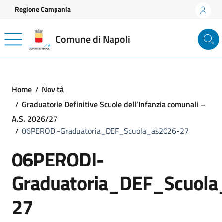
Vai ai contenuti
Vai al footer
Regione Campania
Comune di Napoli
Home
Novità
Graduatorie Definitive Scuole dell’Infanzia comunali –
A.S. 2026/27
06PERODI-Graduatoria_DEF_Scuola_as2026-27
06PERODI-
Graduatoria_DEF_Scuola
27