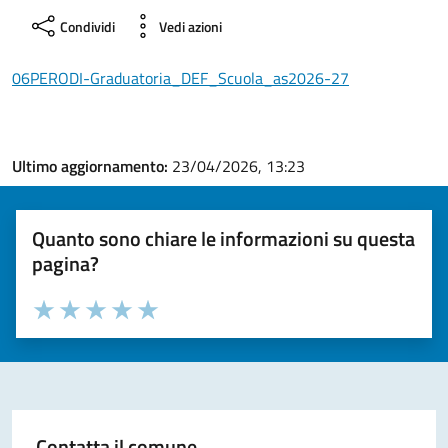
Condividi
Vedi azioni
06PERODI-Graduatoria_DEF_Scuola_as2026-27
Ultimo aggiornamento:
23/04/2026, 13:23
Quanto sono chiare le informazioni su questa
pagina?
Valuta la chiarezza delle informazioni (da 1 a 5 stelle)
Seleziona il numero di stelle per valutare la chiarezza delle i
Valuta 1 stelle su 5
Valuta 2 stelle su 5
Valuta 3 stelle su 5
Valuta 4 stelle su 5
Valuta 5 stelle su 5
Contatta il comune