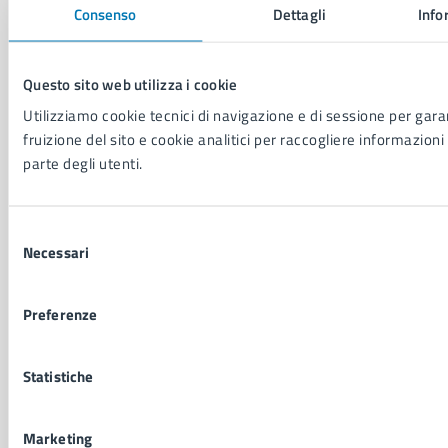
Consenso
Dettagli
Info
Educazione e formazione
Giustizia e sicurezza pubblica
Imprese e commercio
Questo sito web utilizza i cookie
Salute, benessere e assistenza
Servizi Cimiteriali
Utilizziamo cookie tecnici di navigazione e di sessione per garan
Vita lavorativa
fruizione del sito e cookie analitici per raccogliere informazioni 
parte degli utenti.
NOVITÀ
Selezione
Notizie
Necessari
del
Avvisi
consenso
Comunicati
Comunicati stampa della Giunta Comunale
Preferenze
Comunicati stampa del Consiglio Comunale
Statistiche
VIVERE IL COMUNE
Luoghi
Marketing