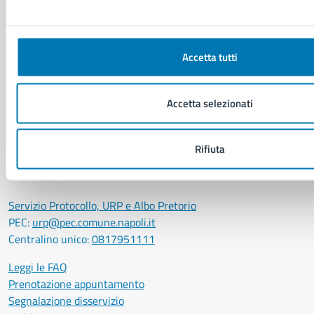
Eventi
Elenco libri
Accetta tutti
CONTATTI
Comune di Napoli
Accetta selezionati
Palazzo San Giacomo, Piazza Municipio - 80133
P. IVA: 01207650639
Rifiuta
CF: 80014890638
LEI: 8156007FF4DEB97ABA09
Servizio Protocollo, URP e Albo Pretorio
PEC:
urp@pec.comune.napoli.it
Centralino unico:
0817951111
Leggi le FAQ
Prenotazione appuntamento
Segnalazione disservizio