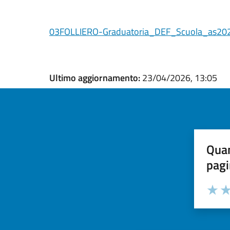
03FOLLIERO-Graduatoria_DEF_Scuola_as20
Ultimo aggiornamento:
23/04/2026, 13:05
Quan
pagi
Valuta la
Selezi
Valuta 
Val