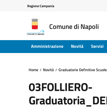
Vai ai contenuti
Vai al footer
Regione Campania
Comune di Napoli
Amministrazione
Novità
Servizi
Home
Novità
Graduatorie Definitive Scuole
03FOLLIERO-
Graduatoria_D