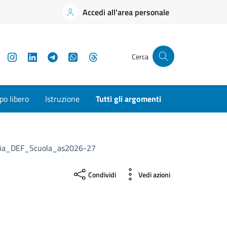
Accedi all'area personale
YouTube
Instagram
LinkedIn
Telegram
WhatsApp
Threads
Cerca
o libero
Istruzione
Tutti gli argomenti
ia_DEF_Scuola_as2026-27
Condividi
Vedi azioni