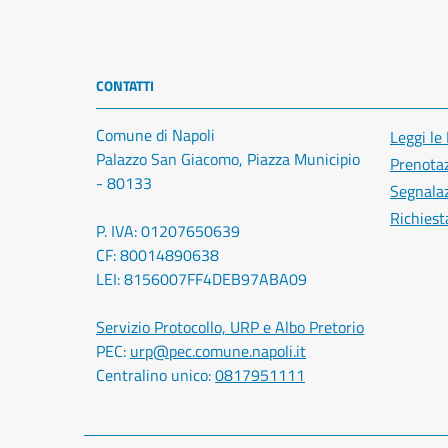
CONTATTI
Comune di Napoli
Leggi le
Palazzo San Giacomo, Piazza Municipio
Prenota
- 80133
Segnalaz
Richiest
P. IVA: 01207650639
CF: 80014890638
LEI: 8156007FF4DEB97ABA09
Servizio Protocollo, URP e Albo Pretorio
PEC:
urp@pec.comune.napoli.it
Centralino unico:
0817951111