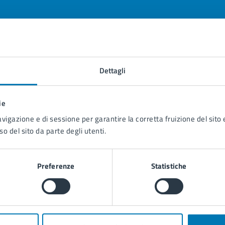
tatta il comune
Dettagli
Leggi le domande frequenti
ie
Richiedi assistenza
avigazione e di sessione per garantire la corretta fruizione del sito e
Prenota appuntamento
so del sito da parte degli utenti.
blemi in città
Preferenze
Statistiche
Segnala disservizio