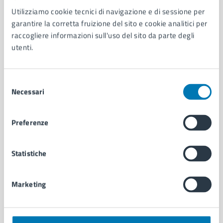
Utilizziamo cookie tecnici di navigazione e di sessione per
AMMINISTRAZIONE
garantire la corretta fruizione del sito e cookie analitici per
Aree amministrative
raccogliere informazioni sull'uso del sito da parte degli
Organi di governo
utenti.
Municipalità
Uffici
Enti e fondazioni
Selezione
Politici
Necessari
del
Personale amministrativo
consenso
Documenti e dati
Preferenze
Intranet, posta aziendale e protocollo
Statistiche
CATEGORIE DI SERVIZIO
Ambiente
Marketing
Anagrafe e stato civile
Autorizzazioni
Cultura e tempo libero
Documenti e certificati