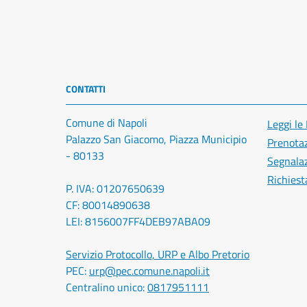
CONTATTI
Comune di Napoli
Leggi le
Palazzo San Giacomo, Piazza Municipio
Prenota
- 80133
Segnalaz
Richiest
P. IVA: 01207650639
CF: 80014890638
LEI: 8156007FF4DEB97ABA09
Servizio Protocollo, URP e Albo Pretorio
PEC:
urp@pec.comune.napoli.it
Centralino unico:
0817951111