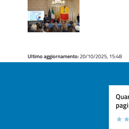
Ultimo aggiornamento:
20/10/2025, 15:48
Quan
pagi
Valuta la
Selezi
Valuta 
Val