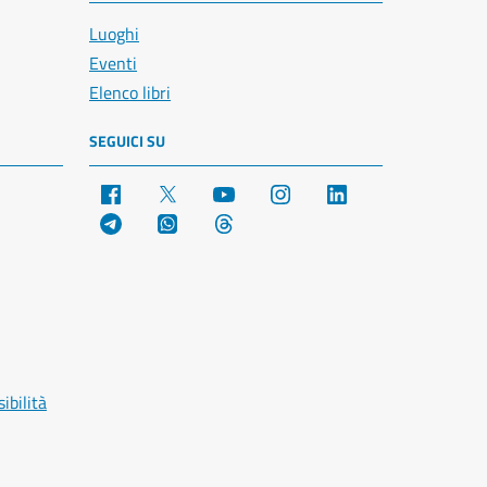
Luoghi
Eventi
Elenco libri
SEGUICI SU
Facebook
X
YouTube
Instagram
LinkedIn
Telegram
WhatsApp
Threads
ibilità