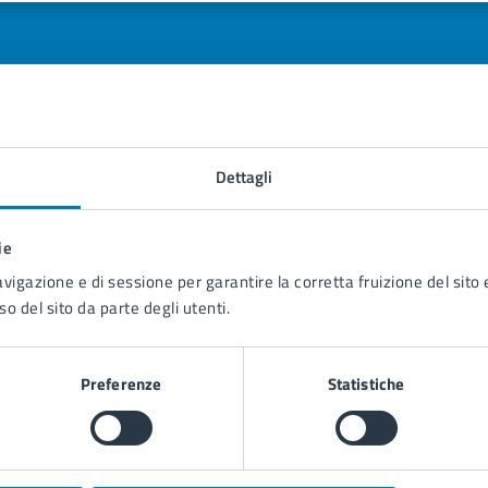
tatta il comune
Dettagli
Leggi le domande frequenti
ie
Richiedi assistenza
avigazione e di sessione per garantire la corretta fruizione del sito e
so del sito da parte degli utenti.
Prenota appuntamento
blemi in città
Preferenze
Statistiche
Segnala disservizio