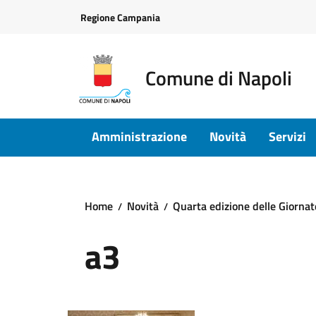
Vai ai contenuti
Vai al footer
Regione Campania
Comune di Napoli
Amministrazione
Novità
Servizi
Home
Novità
Quarta edizione delle Giorna
a3