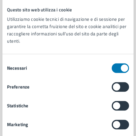
Questo sito web utilizza i cookie
Comune di Napoli
Utilizziamo cookie tecnici di navigazione e di sessione per
garantire la corretta fruizione del sito e cookie analitici per
raccogliere informazioni sull'uso del sito da parte degli
AMMINISTRAZIONE
utenti.
Aree amministrative
Organi di governo
Municipalità
Selezione
Uffici
Necessari
del
Enti e fondazioni
consenso
Politici
Personale amministrativo
Preferenze
Documenti e dati
Intranet, posta aziendale e protocollo
Statistiche
CATEGORIE DI SERVIZIO
Marketing
Ambiente