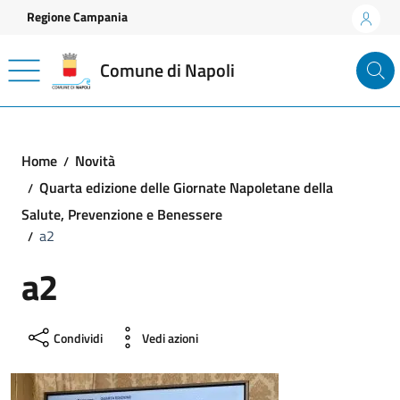
Vai ai contenuti
Vai al footer
Regione Campania
Comune di Napoli
Home
Novità
Quarta edizione delle Giornate Napoletane della
Salute, Prevenzione e Benessere
a2
a2
Condividi
Vedi azioni