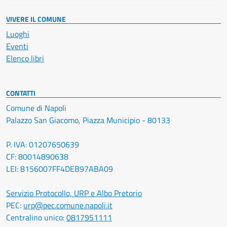
VIVERE IL COMUNE
Luoghi
Eventi
Elenco libri
CONTATTI
Comune di Napoli
Palazzo San Giacomo, Piazza Municipio - 80133
P. IVA: 01207650639
CF: 80014890638
LEI: 8156007FF4DEB97ABA09
Servizio Protocollo, URP e Albo Pretorio
PEC:
urp@pec.comune.napoli.it
Centralino unico:
0817951111