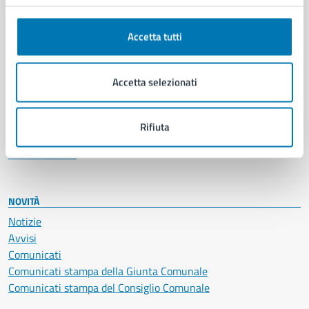
Anagrafe e stato civile
Autorizzazioni
Accetta tutti
Cultura e tempo libero
Documenti e certificati
Educazione e formazione
Accetta selezionati
Giustizia e sicurezza pubblica
Imprese e commercio
Salute, benessere e assistenza
Rifiuta
Servizi Cimiteriali
Vita lavorativa
NOVITÀ
Notizie
Avvisi
Comunicati
Comunicati stampa della Giunta Comunale
Comunicati stampa del Consiglio Comunale