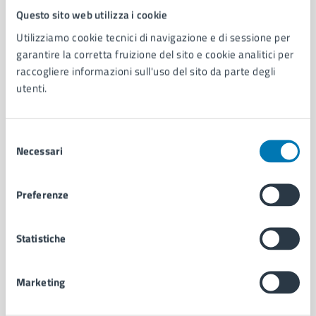
Questo sito web utilizza i cookie
Comune di Napoli
Utilizziamo cookie tecnici di navigazione e di sessione per
garantire la corretta fruizione del sito e cookie analitici per
AMMINISTRAZIONE
raccogliere informazioni sull'uso del sito da parte degli
Aree amministrative
utenti.
Organi di governo
Municipalità
Uffici
Selezione
Necessari
Enti e fondazioni
del
Politici
consenso
Personale amministrativo
Preferenze
Documenti e dati
Intranet, posta aziendale e protocollo
Statistiche
CATEGORIE DI SERVIZIO
Marketing
Ambiente
Anagrafe e stato civile