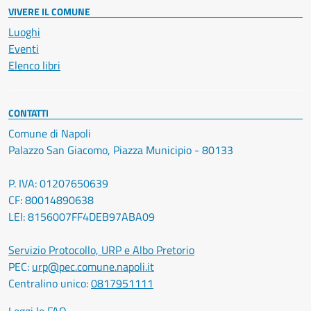
VIVERE IL COMUNE
Luoghi
Eventi
Elenco libri
CONTATTI
Comune di Napoli
Palazzo San Giacomo, Piazza Municipio - 80133
P. IVA: 01207650639
CF: 80014890638
LEI: 8156007FF4DEB97ABA09
Servizio Protocollo, URP e Albo Pretorio
PEC:
urp@pec.comune.napoli.it
Centralino unico:
0817951111