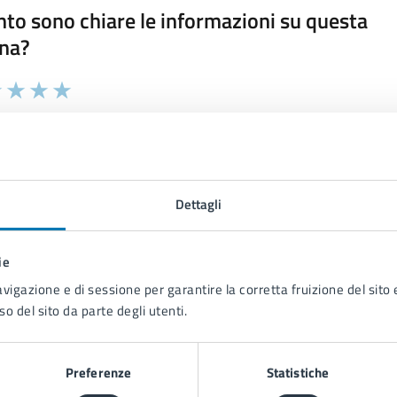
to sono chiare le informazioni su questa
na?
 chiarezza delle informazioni (da 1 a 5 stelle)
ona il numero di stelle per valutare la chiarezza delle inform
1 stelle su 5
uta 2 stelle su 5
Valuta 3 stelle su 5
Valuta 4 stelle su 5
Valuta 5 stelle su 5
Dettagli
ie
tatta il comune
avigazione e di sessione per garantire la corretta fruizione del sito e
Leggi le domande frequenti
so del sito da parte degli utenti.
Richiedi assistenza
Preferenze
Statistiche
Prenota appuntamento