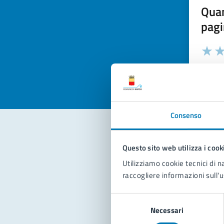
Quan
pagi
Valuta la
Selezi
Valuta 
Val
Consenso
Questo sito web utilizza i cook
Con
Utilizziamo cookie tecnici di n
raccogliere informazioni sull'u
Selezione
Necessari
del
consenso