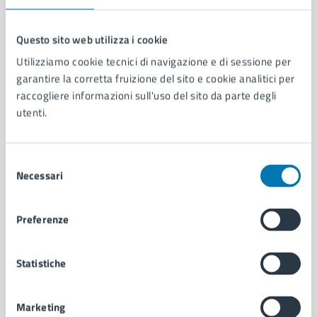
Questo sito web utilizza i cookie
Utilizziamo cookie tecnici di navigazione e di sessione per
Comune di Napoli
garantire la corretta fruizione del sito e cookie analitici per
raccogliere informazioni sull'uso del sito da parte degli
utenti.
AMMINISTRAZIONE
Aree amministrative
Organi di governo
Selezione
Municipalità
Necessari
del
Uffici
consenso
Enti e fondazioni
Politici
Preferenze
Personale amministrativo
Documenti e dati
Statistiche
Intranet, posta aziendale e protocollo
Marketing