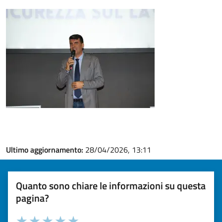
Ultimo aggiornamento:
28/04/2026, 13:11
Quanto sono chiare le informazioni su questa
pagina?
Valuta la chiarezza delle informazioni (da 1 a 5 stelle)
Seleziona il numero di stelle per valutare la chiarezza delle i