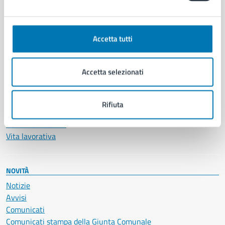
CATEGORIE DI SERVIZIO
Ambiente
Anagrafe e stato civile
Accetta tutti
Autorizzazioni
Cultura e tempo libero
Documenti e certificati
Accetta selezionati
Educazione e formazione
Giustizia e sicurezza pubblica
Imprese e commercio
Rifiuta
Salute, benessere e assistenza
Servizi Cimiteriali
Vita lavorativa
NOVITÀ
Notizie
Avvisi
Comunicati
Comunicati stampa della Giunta Comunale