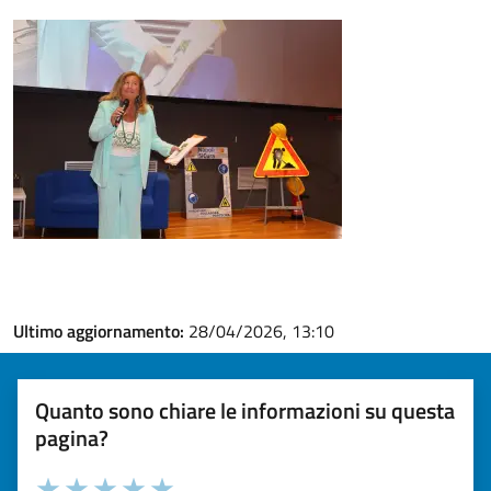
Ultimo aggiornamento:
28/04/2026, 13:10
Quanto sono chiare le informazioni su questa
pagina?
Valuta la chiarezza delle informazioni (da 1 a 5 stelle)
Seleziona il numero di stelle per valutare la chiarezza delle i