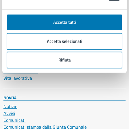
CATEGORIE DI SERVIZIO
Ambiente
Anagrafe e stato civile
Accetta tutti
Autorizzazioni
Cultura e tempo libero
Documenti e certificati
Accetta selezionati
Educazione e formazione
Giustizia e sicurezza pubblica
Imprese e commercio
Rifiuta
Salute, benessere e assistenza
Servizi Cimiteriali
Vita lavorativa
NOVITÀ
Notizie
Avvisi
Comunicati
Comunicati stampa della Giunta Comunale