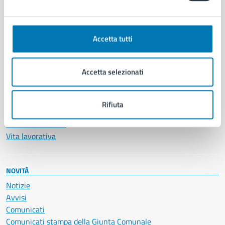
CATEGORIE DI SERVIZIO
Ambiente
Anagrafe e stato civile
Accetta tutti
Autorizzazioni
Cultura e tempo libero
Documenti e certificati
Accetta selezionati
Educazione e formazione
Giustizia e sicurezza pubblica
Imprese e commercio
Rifiuta
Salute, benessere e assistenza
Servizi Cimiteriali
Vita lavorativa
NOVITÀ
Notizie
Avvisi
Comunicati
Comunicati stampa della Giunta Comunale