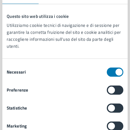
Questo sito web utilizza i cookie
Utilizziamo cookie tecnici di navigazione e di sessione per
Comune di Napoli
garantire la corretta fruizione del sito e cookie analitici per
raccogliere informazioni sull'uso del sito da parte degli
utenti.
AMMINISTRAZIONE
Aree amministrative
Organi di governo
Selezione
Municipalità
Necessari
del
Uffici
consenso
Enti e fondazioni
Politici
Preferenze
Personale amministrativo
Documenti e dati
Statistiche
Intranet, posta aziendale e protocollo
Marketing