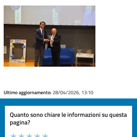
Ultimo aggiornamento:
28/04/2026, 13:10
Quanto sono chiare le informazioni su questa
pagina?
Valuta la chiarezza delle informazioni (da 1 a 5 stelle)
Seleziona il numero di stelle per valutare la chiarezza delle i