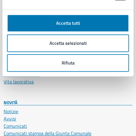
Ambiente
Anagrafe e stato civile
Accetta tutti
Autorizzazioni
Cultura e tempo libero
Documenti e certificati
Accetta selezionati
Educazione e formazione
Giustizia e sicurezza pubblica
Imprese e commercio
Rifiuta
Salute, benessere e assistenza
Servizi Cimiteriali
Vita lavorativa
NOVITÀ
Notizie
Avvisi
Comunicati
Comunicati stampa della Giunta Comunale