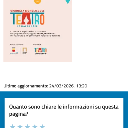
Ultimo aggiornamento:
24/03/2026, 13:20
Quanto sono chiare le informazioni su questa
pagina?
Valuta la chiarezza delle informazioni (da 1 a 5 stelle)
Seleziona il numero di stelle per valutare la chiarezza delle i