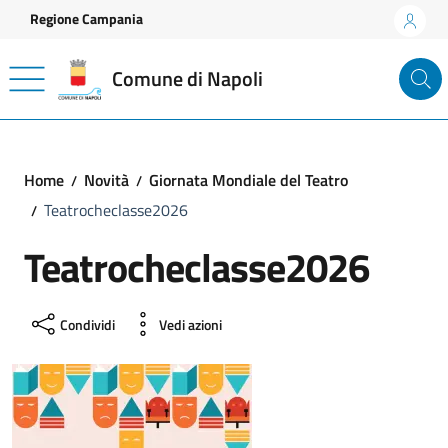
Vai ai contenuti
Vai al footer
Regione Campania
Comune di Napoli
Home
Novità
Giornata Mondiale del Teatro
Teatrocheclasse2026
Teatrocheclasse2026
Condividi
Vedi azioni