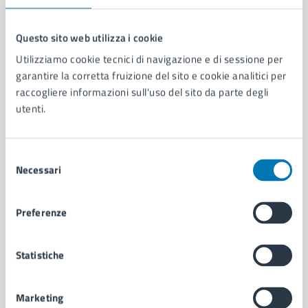
Questo sito web utilizza i cookie
Utilizziamo cookie tecnici di navigazione e di sessione per
Comune di Napoli
garantire la corretta fruizione del sito e cookie analitici per
raccogliere informazioni sull'uso del sito da parte degli
utenti.
AMMINISTRAZIONE
Aree amministrative
Organi di governo
Selezione
Municipalità
Necessari
del
Uffici
consenso
Enti e fondazioni
Politici
Preferenze
Personale amministrativo
Documenti e dati
Statistiche
Intranet, posta aziendale e protocollo
Marketing
CATEGORIE DI SERVIZIO