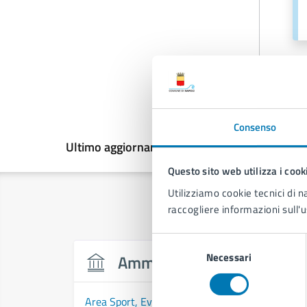
Consenso
Ultimo aggiornamento:
03/07/2026, 16:38
Questo sito web utilizza i cook
Utilizziamo cookie tecnici di n
raccogliere informazioni sull'u
Selezione
Necessari
del
Amministrazione
consenso
Area Sport, Eventi e Pari Opportunità