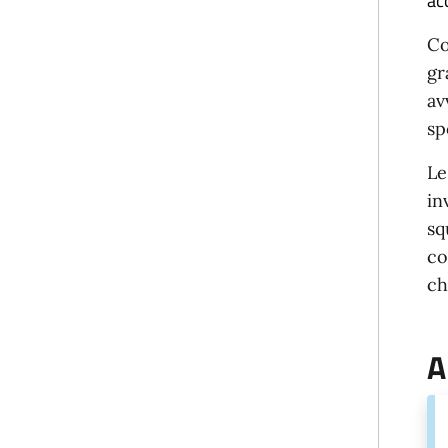
ac
Co
gr
av
sp
Le
in
sq
co
ch
A