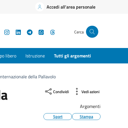
Accedi all'area personale
YouTube
Instagram
LinkedIn
Telegram
WhatsApp
Threads
Cerca
o libero
Istruzione
Tutti gli argomenti
Internazionale della Pallavolo
la
Condividi
Vedi azioni
Argomenti
Sport
Stampa