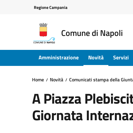
Vai ai contenuti
Vai al footer
Regione Campania
Comune di Napoli
Amministrazione
Novità
Servizi
Home
Novità
Comunicati stampa della Giun
A Piazza Plebisci
Giornata Internaz
Dettagli della notizi