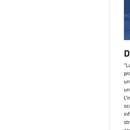
D
"L
pr
un
un
L'
oc
in
st