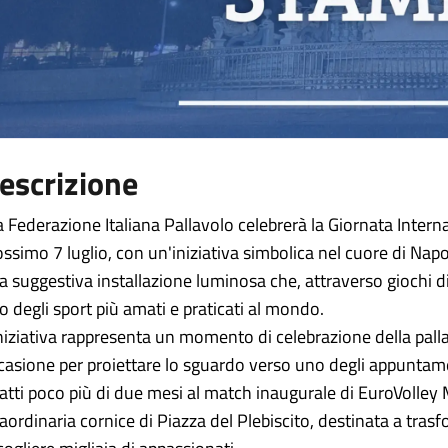
escrizione
a Federazione Italiana Pallavolo celebrerà la Giornata Intern
ossimo 7 luglio, con un'iniziativa simbolica nel cuore di Napol
a suggestiva installazione luminosa che, attraverso giochi di
o degli sport più amati e praticati al mondo.
iniziativa rappresenta un momento di celebrazione della pall
casione per proiettare lo sguardo verso uno degli appuntame
fatti poco più di due mesi al match inaugurale di EuroVolley 
raordinaria cornice di Piazza del Plebiscito, destinata a trasf