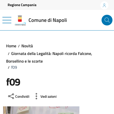
Vai ai contenuti
Vai al footer
Regione Campania
Comune di Napoli
Home
Novità
Giornata della Legalità: Napoli ricorda Falcone,
Borsellino e le scorte
f09
f09
Condividi
Vedi azioni