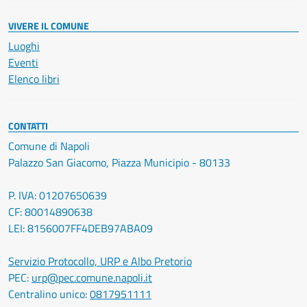
VIVERE IL COMUNE
Luoghi
Eventi
Elenco libri
CONTATTI
Comune di Napoli
Palazzo San Giacomo, Piazza Municipio - 80133
P. IVA: 01207650639
CF: 80014890638
LEI: 8156007FF4DEB97ABA09
Servizio Protocollo, URP e Albo Pretorio
PEC:
urp@pec.comune.napoli.it
Centralino unico:
0817951111