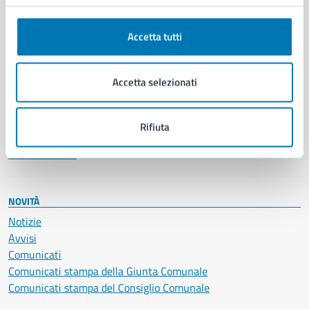
Anagrafe e stato civile
Autorizzazioni
Accetta tutti
Cultura e tempo libero
Documenti e certificati
Educazione e formazione
Accetta selezionati
Giustizia e sicurezza pubblica
Imprese e commercio
Salute, benessere e assistenza
Rifiuta
Servizi Cimiteriali
Vita lavorativa
NOVITÀ
Notizie
Avvisi
Comunicati
Comunicati stampa della Giunta Comunale
Comunicati stampa del Consiglio Comunale