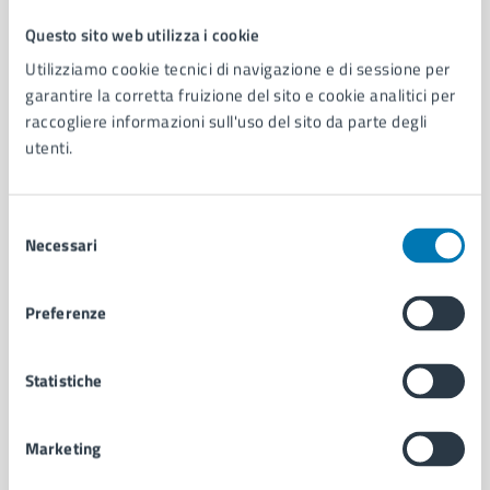
Questo sito web utilizza i cookie
Comune di Napoli
Utilizziamo cookie tecnici di navigazione e di sessione per
garantire la corretta fruizione del sito e cookie analitici per
raccogliere informazioni sull'uso del sito da parte degli
AMMINISTRAZIONE
utenti.
Aree amministrative
Organi di governo
Municipalità
Selezione
Uffici
Necessari
del
Enti e fondazioni
consenso
Politici
Personale amministrativo
Preferenze
Documenti e dati
Intranet, posta aziendale e protocollo
Statistiche
CATEGORIE DI SERVIZIO
Marketing
Ambiente