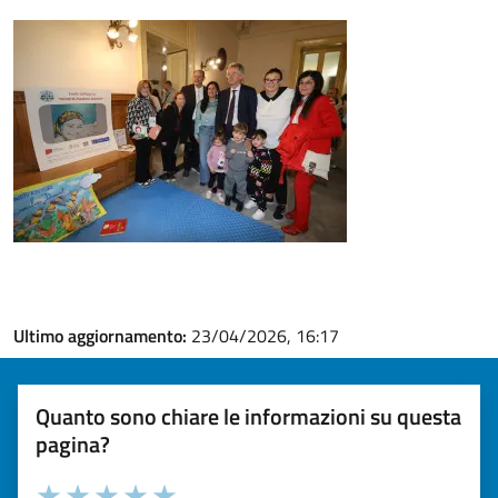
Ultimo aggiornamento:
23/04/2026, 16:17
Quanto sono chiare le informazioni su questa
pagina?
Valuta la chiarezza delle informazioni (da 1 a 5 stelle)
Seleziona il numero di stelle per valutare la chiarezza delle i