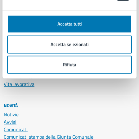
CATEGORIE DI SERVIZIO
Ambiente
Anagrafe e stato civile
Accetta tutti
Autorizzazioni
Cultura e tempo libero
Documenti e certificati
Accetta selezionati
Educazione e formazione
Giustizia e sicurezza pubblica
Imprese e commercio
Rifiuta
Salute, benessere e assistenza
Servizi Cimiteriali
Vita lavorativa
NOVITÀ
Notizie
Avvisi
Comunicati
Comunicati stampa della Giunta Comunale