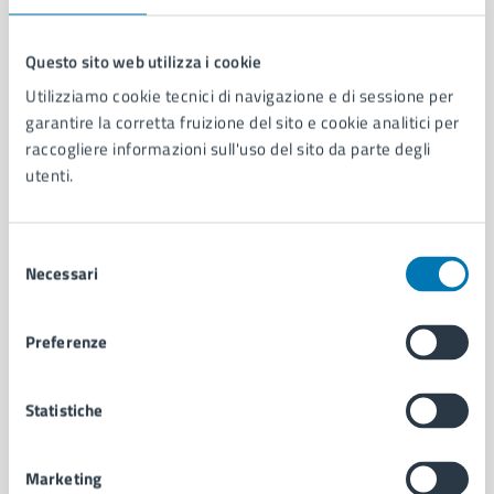
Questo sito web utilizza i cookie
Utilizziamo cookie tecnici di navigazione e di sessione per
Comune di Napoli
garantire la corretta fruizione del sito e cookie analitici per
raccogliere informazioni sull'uso del sito da parte degli
utenti.
AMMINISTRAZIONE
Aree amministrative
Organi di governo
Selezione
Municipalità
Necessari
del
Uffici
consenso
Enti e fondazioni
Politici
Preferenze
Personale amministrativo
Documenti e dati
Statistiche
Intranet, posta aziendale e protocollo
Marketing