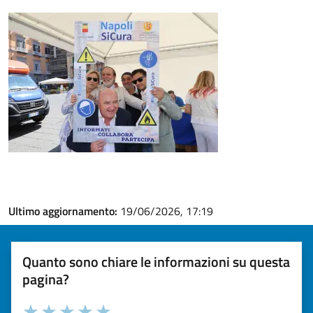
Ultimo aggiornamento:
19/06/2026, 17:19
Quanto sono chiare le informazioni su questa
pagina?
Valuta la chiarezza delle informazioni (da 1 a 5 stelle)
Seleziona il numero di stelle per valutare la chiarezza delle i