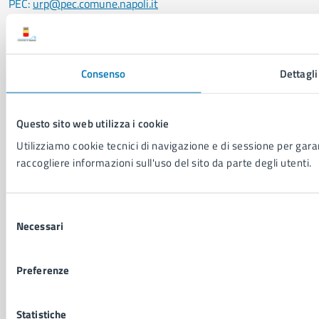
PEC:
urp@pec.comune.napoli.it
Centralino unico:
0817951111
Leggi le FAQ
Prenotazione appuntamento
Consenso
Dettagli
Segnalazione disservizio
Richiesta assistenza
Amministrazione trasparente
Questo sito web utilizza i cookie
Informativa privacy
Utilizziamo cookie tecnici di navigazione e di sessione per garant
Cookie Policy
raccogliere informazioni sull'uso del sito da parte degli utenti.
Social Media Policy
Note legali
Notifica atti giudiziari
Selezione
Dichiarazione di accessibilità
Necessari
del
Segnalazione problemi di accessibilità
consenso
Piano di miglioramento del sito
Preferenze
SEGUICI SU
Statistiche