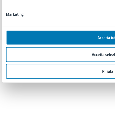
Facebook
X
YouTube
Instagram
LinkedIn
Telegram
WhatsApp
Threa
Marketing
Sito di archivio
Crediti
Mappa del sito
Accetta tut
Accetta selez
Rifiuta