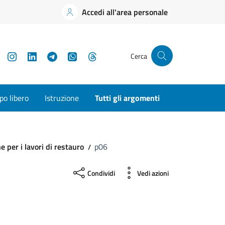
Accedi all'area personale
YouTube
Instagram
LinkedIn
Telegram
WhatsApp
Threads
Cerca
o libero
Istruzione
Tutti gli argomenti
e per i lavori di restauro
p06
Condividi
Vedi azioni