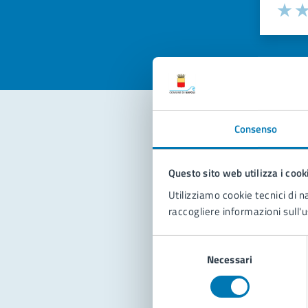
Valuta la
Selezi
Valuta 
Val
Consenso
Con
Questo sito web utilizza i cook
Utilizziamo cookie tecnici di n
raccogliere informazioni sull'u
Selezione
Necessari
del
Pro
consenso