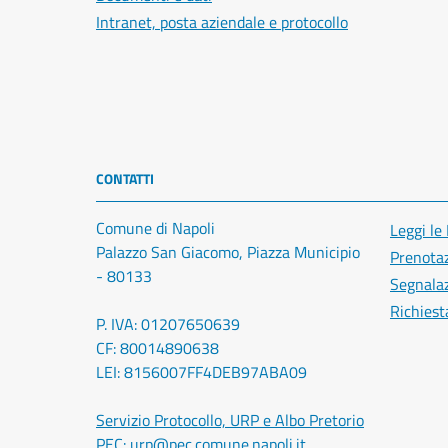
Intranet, posta aziendale e protocollo
CONTATTI
Comune di Napoli
Leggi le
Palazzo San Giacomo, Piazza Municipio
Prenota
- 80133
Segnalaz
Richiest
P. IVA: 01207650639
CF: 80014890638
LEI: 8156007FF4DEB97ABA09
Servizio Protocollo, URP e Albo Pretorio
PEC:
urp@pec.comune.napoli.it