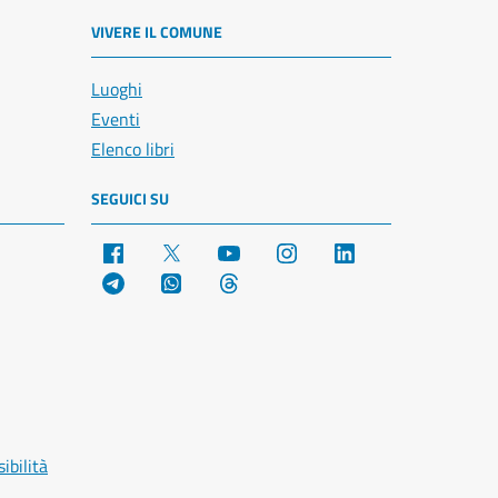
VIVERE IL COMUNE
Luoghi
Eventi
Elenco libri
SEGUICI SU
Facebook
X
YouTube
Instagram
LinkedIn
Telegram
WhatsApp
Threads
ibilità