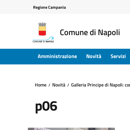
Vai ai contenuti
Vai al footer
Regione Campania
Comune di Napoli
Amministrazione
Novità
Servizi
Home
Novità
Galleria Principe di Napoli: c
p06